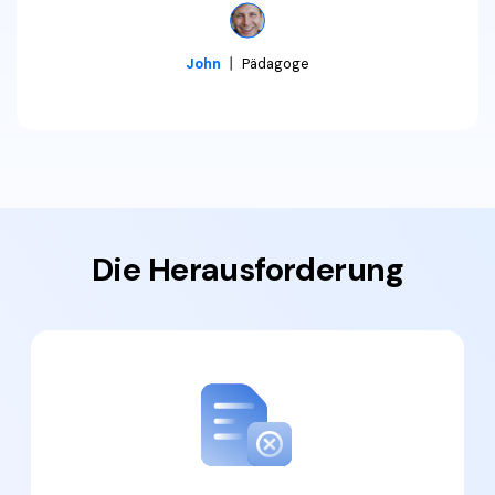
Freiberufler
PDF-bezogene Informationen, die Sie benötigen.
John
丨
Pädagoge
Download-Zentrum
Alle PDF-Funktionen
Laden Sie die leistungsstärksten und einfachsten PDF-Tools h
Die Herausforderung