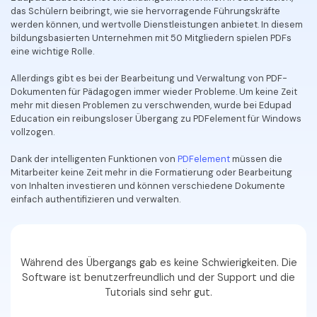
Kontakt zum Support
PDF OCR
das Schülern beibringt, wie sie hervorragende Führungskräfte
werden können, und wertvolle Dienstleistungen anbietet. In diesem
Was ist NEU
PDF-Daten extrahieren
bildungsbasierten Unternehmen mit 50 Mitgliedern spielen PDFs
eine wichtige Rolle.
PDF freigeben
Benutzerhandbuch
Allerdings gibt es bei der Bearbeitung und Verwaltung von PDF-
eSign PDFs rechtmäßig
PDFelement für Windows
Dokumenten für Pädagogen immer wieder Probleme. Um keine Zeit
Neu
mehr mit diesen Problemen zu verschwenden, wurde bei Edupad
PDFelement für Mac
Education ein reibungsloser Übergang zu PDFelement für Windows
Branchen
vollzogen.
PDFelement für iOS
Bildung
Dank der intelligenten Funktionen von
PDFelement
müssen die
PDFelement für Android
Mitarbeiter keine Zeit mehr in die Formatierung oder Bearbeitung
IT-Dienstleistung
von Inhalten investieren und können verschiedene Dokumente
Mehr erfahren
einfach authentifizieren und verwalten.
Rechtliches
Bewertungen
Gesundheitswesen
Sehen Sie, was unsere Nutzer sagen.
Finanzen
Während des Übergangs gab es keine Schwierigkeiten. Die
Kostenlose PDF-Vorlagen
Software ist benutzerfreundlich und der Support und die
Regierung
Bearbeiten, Drucken und Anpassen von kostenlosen Vorlagen.
Tutorials sind sehr gut.
Veröffentlichung
PDF-Wissen