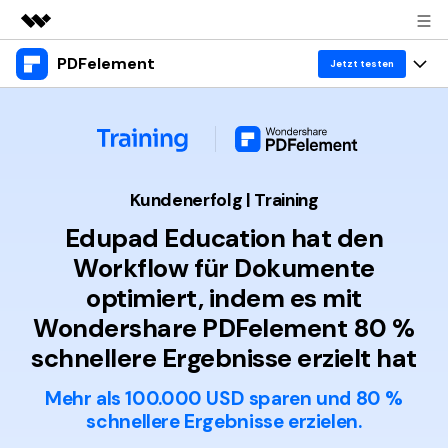
PDFelement
Top-Produkte
Jetzt testen
KI-gestützte digitale Kreativität
Produkte
Business
Dienstprogramme
Überblick
Desktop
Lösungen
Über uns
Lösungen
PDFelement für Windows
Kundenerfolg
| Training
Benutzer im Bildungswesen
Ressourcen
Presseraum
Edupad Education hat den
PDFelement für Mac
PDF lesen
Workflow für Dokumente
Heiße Themen
Business
Shop
Mobile App
PDF kommentieren
optimiert, indem es mit
Top PDF-Software
Support
KMU von 1-10p
Wondershare PDFelement 80 %
PDFelement für iPhone/iPad
Anmelden
Jetzt kaufen
PDF erstellen
How-Tos
schnellere Ergebnisse erzielt hat
PDFelement für Android
PDF kombinieren
Mac-Software
10p+ Unternehmen
Mehr als 100.000 USD sparen und 80 %
PDF drucken
Cloud
OCR PDF Tipps
schnellere Ergebnisse erzielen.