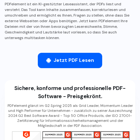
PDFelement ist ein KI-gestützter Leseassistent, der PDFs liest und
Freiberufler
PDF-bezogene Informationen, die Sie benötigen.
versteht. Das Tool kann Inhalte zusammenfassen, korrekturlesen und
umschreiben und ermöglicht es Ihnen, Fragen zu stellen, ohne dass Sie
Download-Zentrum
externe Webseiten oder Apps benötigen. Jetzt kann PDFelement Ihre
Alle PDF-Funktionen
Laden Sie die leistungsstärksten und einfachsten PDF-Tools h
Dateien mit der von Ihnen bevorzugten Lesereichweite, Stimme,
Geschwindigkeit und Lautstärke laut vorlesen, so dass Sie auch
unterwegs multitasken können.
Jetzt PDF Lesen
Sichere, konforme und professionelle PDF-
Software - Preisgekrönt.
PDFelement glänzt im G2 Spring 2025 als Grid Leader, Momentum Leader
und High Performer für Unternehmen - zusätzlich zu seiner Auszeichnung
2024 G2 Best Software Award - Top 50 Office Products, der ISO 27001-
Zertifizierung für Informationssicherheitsmanagement und der
Mitgliedschaft in der PDF Association.