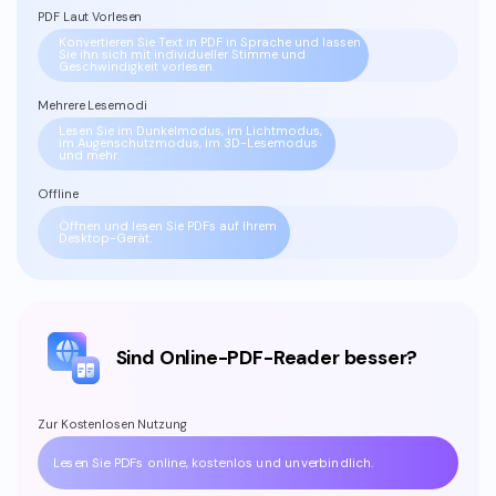
PDF Laut Vorlesen
Konvertieren Sie Text in PDF in Sprache und lassen
Sie ihn sich
mit individueller Stimme und
Geschwindigkeit vorlesen.
Mehrere Lesemodi
Lesen Sie im Dunkelmodus, im Lichtmodus,
im Augenschutzmodus,
im 3D-Lesemodus
und mehr.
Offline
Öffnen und lesen Sie PDFs auf Ihrem
Desktop-Gerät.
Sind Online-PDF-Reader besser?
Zur Kostenlosen Nutzung
Lesen Sie PDFs online, kostenlos und unverbindlich.