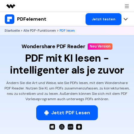
PDFelement
Top-Produkte
Jetzt testen
KI-gestützte digitale Kreativität
Startseite
>
Alle PDF-Funktionen
>
PDF lesen
Produkte
Business
Dienstprogramme
Wondershare PDF Reader
Überblick
Desktop
Neu Version
Lösungen
Über uns
PDF mit KI lesen -
Lösungen
PDFelement für Windows
Benutzer im Bildungswesen
Ressourcen
Presseraum
intelligenter als je zuvor
PDFelement für Mac
PDF lesen
Heiße Themen
Business
Shop
Ändern Sie die Art und Weise, wie Sie PDFs lesen, mit dem Wondershare
Mobile App
PDF kommentieren
PDF Reader. Nutzen Sie KI, um PDFs zusammenzufassen,
zu korrekturlesen,
Top PDF-Software
neu zu schreiben und zu lesen. Außerdem können Sie sich mit dem PDF
Support
KMU von 1-10p
PDFelement für iPhone/iPad
Anmelden
Jetzt kaufen
PDF erstellen
Vorleseprogramm auch unterwegs PDFs anhören.
How-Tos
PDFelement für Android
PDF kombinieren
Mac-Software
Jetzt PDF Lesen
10p+ Unternehmen
PDF drucken
Cloud
OCR PDF Tipps