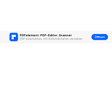
PDFelement: PDF-Editor, Scanner
Öffnen
PDF bearbeiten, mit Kommentaren versehen
Hero Produkte
Wondershare
KI entdecken
Hilfe-Center