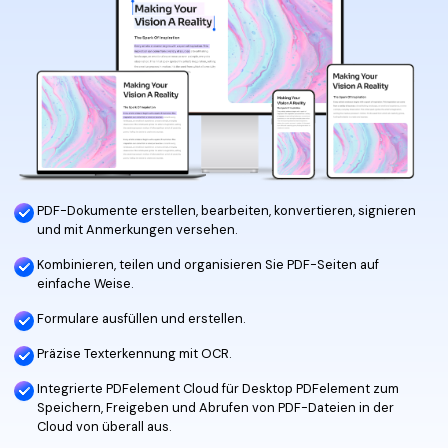
Signatur Tipps
PDFelement Cloud
Persönliche Benutzer
PDF wie Word bearbeiten
PDF konvertieren
Online PDF Tools
Konvertierung Tipps
PDF bearbeiten
PDF zu Word
Komprimieren Tipps
PDF komprimieren
PDF komprimieren
Weitere Themen finden
PDF organisieren
PDF zusammenfügen
PDF zuschneiden
Word zu PDF
PDF-Dokumente erstellen, bearbeiten, konvertieren, signieren
Warum PDFelement
und mit Anmerkungen versehen.
Professionelle Anwender
Weitere Online-Tools
Kundengeschichten
Kombinieren, teilen und organisieren Sie PDF-Seiten auf
einfache Weise.
PDF-Software-Vergleich
PDF Formular
Formulare ausfüllen und erstellen.
G2 Awards
PDF Signieren
Präzise Texterkennung mit OCR.
PDF schützen
Bessere Nutzung
Integrierte PDFelement Cloud für Desktop PDFelement zum
Speichern, Freigeben und Abrufen von PDF-Dateien in der
PDF Stapelbearbeiten
Technische Daten
Cloud von überall aus.