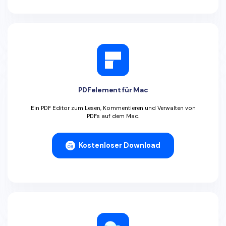
Freiberufler
PDF-bezogene Informationen, die Sie benötigen.
Download-Zentrum
Alle PDF-Funktionen
Laden Sie die leistungsstärksten und einfachsten PDF-Tools h
PDFelement für Mac
Ein PDF Editor zum Lesen, Kommentieren und Verwalten von
PDFs auf dem Mac.
Kostenloser Download