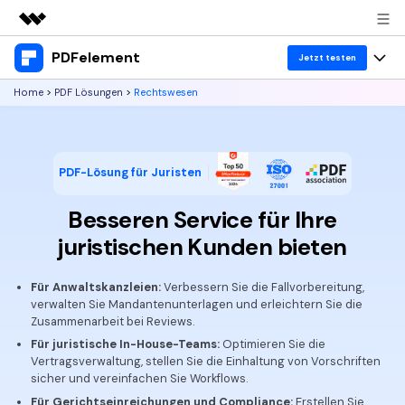
PDFelement
Top-Produkte
Jetzt testen
KI-gestützte digitale Kreativität
Home
>
PDF Lösungen
>
Rechtswesen
Produkte
Business
Dienstprogramme
Überblick
Desktop
Lösungen
Über uns
Lösungen
PDF-Lösung für Juristen
PDFelement für Windows
Benutzer im Bildungswesen
Ressourcen
Presseraum
Besseren Service für Ihre
PDFelement für Mac
PDF lesen
Heiße Themen
Business
Shop
juristischen Kunden bieten
Mobile App
PDF kommentieren
Top PDF-Software
Support
Für Anwaltskanzleien:
Verbessern Sie die Fallvorbereitung,
KMU von 1-10p
PDFelement für iPhone/iPad
Anmelden
Jetzt kaufen
PDF erstellen
verwalten Sie Mandantenunterlagen und erleichtern Sie die
How-Tos
Zusammenarbeit bei Reviews.
PDFelement für Android
PDF kombinieren
Mac-Software
10p+ Unternehmen
Für juristische In-House-Teams:
Optimieren Sie die
Vertragsverwaltung, stellen Sie die Einhaltung von Vorschriften
PDF drucken
Cloud
OCR PDF Tipps
sicher und vereinfachen Sie Workflows.
Für Gerichtseinreichungen und Compliance:
Erstellen Sie