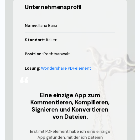
Unternehmensprofil
Freiberufler
PDF-bezogene Informationen, die Sie benötigen.
Download-Zentrum
Name:
Ilaria Baisi
Alle PDF-Funktionen
Laden Sie die leistungsstärksten und einfachsten PDF-Tools h
Standort:
Italien
Position:
Rechtsanwalt
Lösung:
Wondershare PDFelement
Eine einzige App zum
Kommentieren, Kompilieren,
Signieren und Konvertieren
von Dateien.
Erst mit PDFelement habe ich eine einzige
App gefunden, mit der ich Dateien