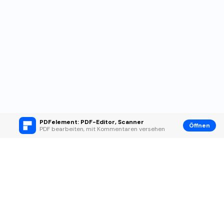
PDFelement: PDF-Editor, Scanner
Öffnen
PDF bearbeiten, mit Kommentaren versehen
Hero Produkte
Wondershare
KI entdecken