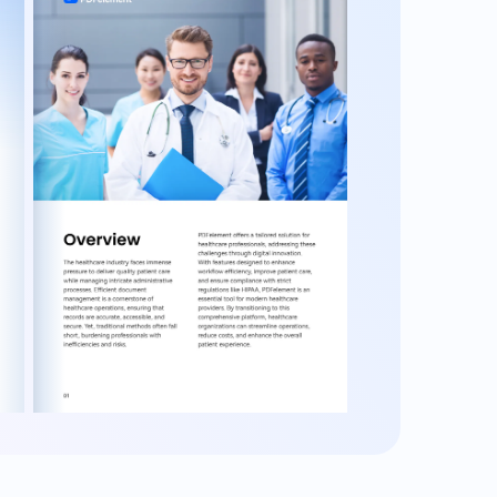
:
Review und
Zusammenarbeit
iedene
teme
Sowohl bei Reviews von Patientenkarten
als auch in der medizinischen Forschung
ichtbar
erleichtert der Austausch von Feedback
blemlos
in Form von Anmerkungen oder
 können.
Kommentaren eine bessere
Zusammenarbeit zwischen
medizinischen Teams.