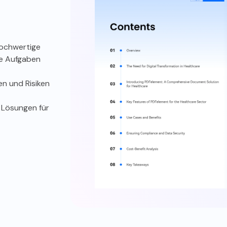
hochwertige
xe Aufgaben
en und Risiken
erheit und Compliance
Systemintegration
 Lösungen für
m HIPAA zu entsprechen, müssen
PDF-Editoren können in versch
 medizinischen Aufzeichnungen
Dokumentenverwaltungssys
uchbar und editierbar sein. PDFs
integriert werden, die für
n mit einem Passwort geschützt
Gesundheitsdienstleister unverz
ereinigt werden, um versteckte
sind, so dass sie Dokumente pro
zu entfernen. Der HIPAA schreibt
öffnen, bearbeiten und speichern
dass Aufzeichnungen mindestens
 Jahre lang gespeichert werden
, und die Verwendung des PDF/A-
s gewährleistet eine langfristige
Archivierung.