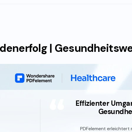
denerfolg | Gesundheitsw
Effizienter Umga
Gesundhei
PDFelement erleichtert 