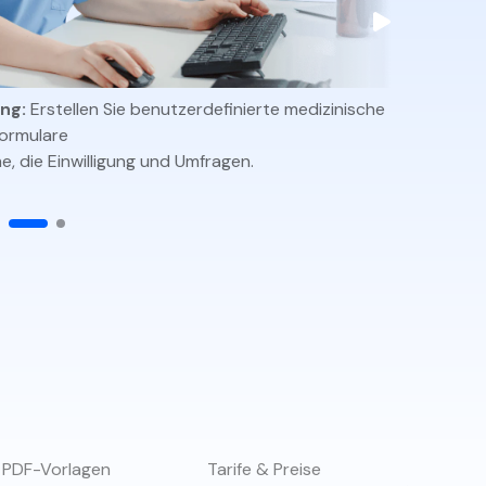
den Sie die leistungsstärksten und einfachsten PDF-
ols herunter.
ng:
Erstellen Sie benutzerdefinierte medizinische
HIPAA-Ko
ormulare
e, die Einwilligung und Umfragen.
 PDF-Vorlagen
Tarife & Preise