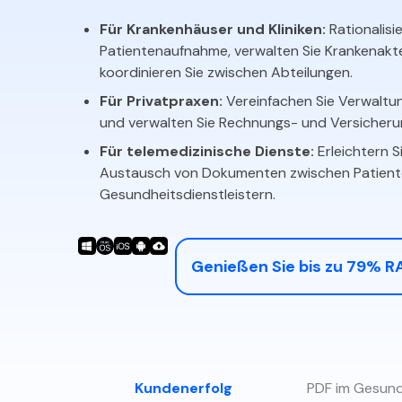
Für Krankenhäuser und Kliniken:
Rationalisie
Patientenaufnahme, verwalten Sie Krankenakt
koordinieren Sie zwischen Abteilungen.
nmerkungen und Notizen:
Markieren Sie, fügen Sie Komment
Für Privatpraxen:
Vereinfachen Sie Verwaltu
nd versehen Sie Patientenakten und klinische Notizen mit An
und verwalten Sie Rechnungs- und Versicheru
Für telemedizinische Dienste:
Erleichtern S
Austausch von Dokumenten zwischen Patient
Gesundheitsdienstleistern.
Genießen Sie bis zu 79% 
Kundenerfolg
PDF im Gesun