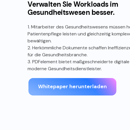
Verwalten Sie Workloads im
Gesundheitswesen besser.
1. Mitarbeiter des Gesundheitswesens müssen 
Patientenpflege leisten und gleichzeitig komple
bewältigen.
2. Herkömmliche Dokumente schaffen Ineffizienz
für die Gesundheitsbranche.
Effizienz
Sich
3. PDFelement bietet maßgeschneiderte digitale
moderne Gesundheitsdienstleister.
Organisationen des Gesundheitswesens
Um de
bearbeiten täglich zahlreiche Formulare
alle
und verwalten riesige Datenmengen,
durchs
darunter auch sensible Patientendaten.
könne
Whitepaper herunterladen
Die Umstellung auf PDF-Lösungen hat
und b
Prozesse wie die Aufnahme von Patienten
Daten 
und die Überprüfung von Versicherungen
vor, 
effizienter und benutzerfreundlicher
sechs
gemacht.
müssen
Format