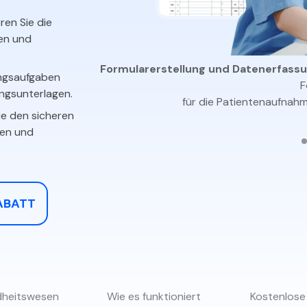
Alle Produkte ansehen
La
ren Sie die
Alle PDF-Funktionen
To
en und
are hinzu,
Formularerstellung und Datenerfassu
ngsaufgaben
merkungen.
F
ngsunterlagen.
für die Patientenaufnahm
ie den sicheren
en und
RABATT
dheitswesen
Wie es funktioniert
Kostenlose