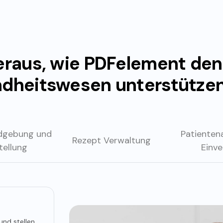
eraus, wie PDFelement de
dheitswesen unterstützen
ildgebung
und
Patienten
Rezept
Verwaltung
tellung
Einve
und stellen
er, MRTs
n