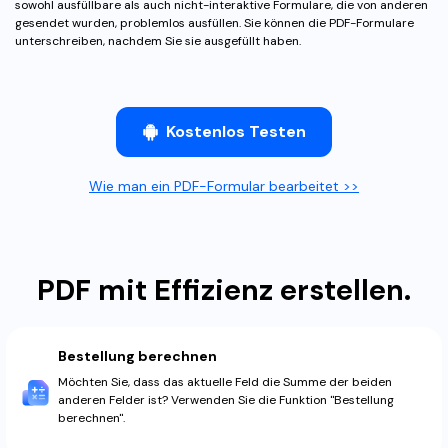
sowohl ausfüllbare als auch nicht-interaktive Formulare, die von anderen
Freiberufler
PDF-bezogene Informationen, die Sie benötigen.
gesendet wurden, problemlos ausfüllen. Sie können die PDF-Formulare
unterschreiben, nachdem Sie sie ausgefüllt haben.
Download-Zentrum
Alle PDF-Funktionen
Laden Sie die leistungsstärksten und einfachsten PDF-Tools h
Kostenlos Testen
Wie man ein PDF-Formular bearbeitet >>
PDF mit Effizienz erstellen.
Bestellung berechnen
Möchten Sie, dass das aktuelle Feld die Summe der beiden
anderen Felder ist? Verwenden Sie die Funktion "Bestellung
berechnen".