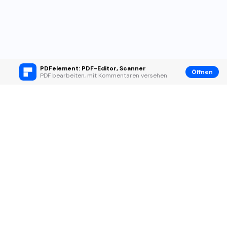
PDFelement: PDF-Editor, Scanner
Öffnen
PDF bearbeiten, mit Kommentaren versehen
Hero Produkte
Wondershare
KI entdecken
Hilfe-Center