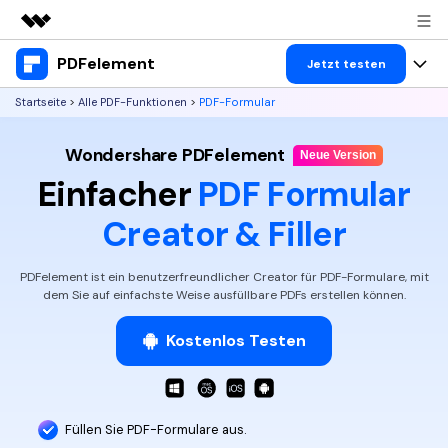
PDFelement
Top-Produkte
Jetzt testen
KI-gestützte digitale Kreativität
Startseite
>
Alle PDF-Funktionen
>
PDF-Formular
Produkte
Business
Dienstprogramme
Wondershare PDFelement
Überblick
Desktop
Neue Version
Lösungen
Über uns
Einfacher
PDF Formular
Lösungen
PDFelement für Windows
Benutzer im Bildungswesen
Ressourcen
Presseraum
Creator & Filler
PDFelement für Mac
PDF lesen
Heiße Themen
Business
Shop
PDFelement ist ein benutzerfreundlicher Creator für PDF-Formulare, mit
Mobile App
PDF kommentieren
dem Sie auf einfachste Weise ausfüllbare PDFs erstellen können.
Top PDF-Software
Support
KMU von 1-10p
PDFelement für iPhone/iPad
Anmelden
Jetzt kaufen
PDF erstellen
How-Tos
Kostenlos Testen
PDFelement für Android
PDF kombinieren
Mac-Software
10p+ Unternehmen
PDF drucken
Cloud
OCR PDF Tipps
Füllen Sie
PDF-Formulare aus.