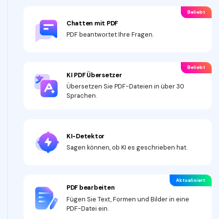
Freiberufler
PDF-bezogene Informationen, die Sie benötigen.
Beliebt
Chatten mit PDF
Download-Zentrum
PDF beantwortet Ihre Fragen.
Alle PDF-Funktionen
Laden Sie die leistungsstärksten und einfachsten PDF-Tools h
Beliebt
KI PDF Übersetzer
Übersetzen Sie PDF-Dateien in über 30
Sprachen.
KI-Detektor
Sagen können, ob KI es geschrieben hat.
Aktualisiert
PDF bearbeiten
Fügen Sie Text, Formen und Bilder in eine
PDF-Datei ein.