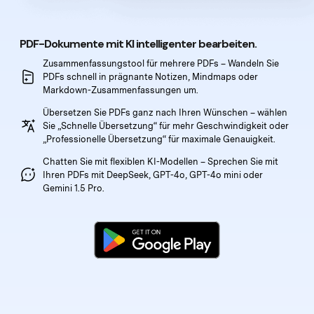
Freiberufler
PDF-bezogene Informationen, die Sie benötigen.
Download-Zentrum
PDF-Dokumente mit KI intelligenter bearbeiten.
Alle PDF-Funktionen
Laden Sie die leistungsstärksten und einfachsten PDF-Tools he
Zusammenfassungstool für mehrere PDFs – Wandeln Sie
PDFs schnell in prägnante
Notizen, Mindmaps oder
Markdown-Zusammenfassungen um.
Übersetzen Sie PDFs ganz nach Ihren Wünschen – wählen
Sie „Schnelle Übersetzung“
für mehr Geschwindigkeit oder
„Professionelle Übersetzung“ für maximale Genauigkeit.
Chatten Sie mit flexiblen KI-Modellen – Sprechen Sie mit
Ihren PDFs
mit DeepSeek, GPT-4o, GPT-4o mini oder
Gemini 1.5 Pro.