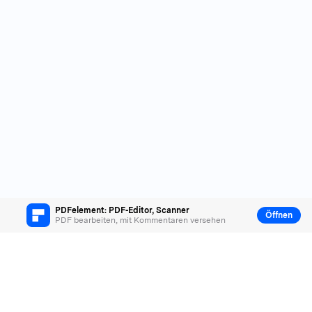
PDFelement: PDF-Editor, Scanner
Öffnen
PDF bearbeiten, mit Kommentaren versehen
Hero Produkte
Wondershare