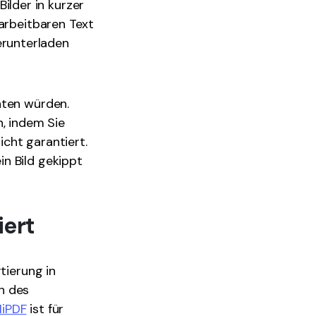
lder in kurzer
earbeitbaren Text
runterladen
hten würden.
n, indem Sie
cht garantiert.
n Bild gekippt
iert
tierung in
n des
HiPDF
ist für