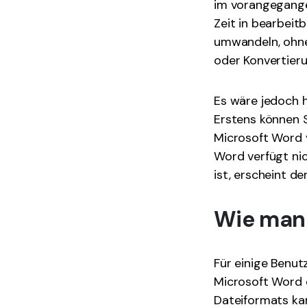
im vorangegange
Zeit in bearbeit
umwandeln, ohne
oder Konvertier
Es wäre jedoch h
Erstens können S
Microsoft Word v
Word verfügt nic
ist, erscheint de
Wie man e
Für einige Benut
Microsoft Word 
Dateiformats ka