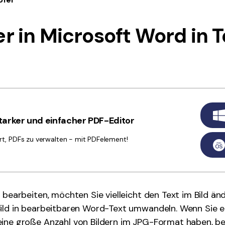
Alle Produkte ansehen
La
Alle PDF-Funktionen
To
r in Microsoft Word in T
arker und einfacher PDF-Editor
rt, PDFs zu verwalten - mit PDFelement!
d bearbeiten, möchten Sie vielleicht den Text im Bild än
Bild in bearbeitbaren Word-Text umwandeln. Wenn Sie 
eine große Anzahl von Bildern im JPG-Format haben, be