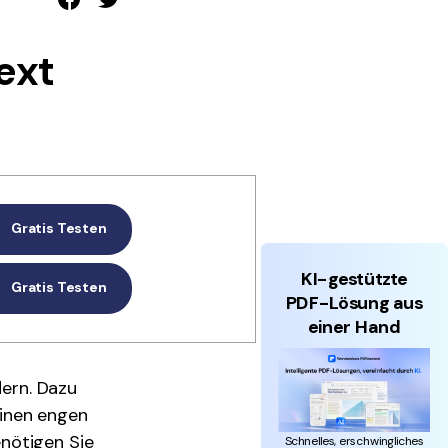
den Sie die leistungsstärksten und einfachsten PDF-
ols herunter.
ext
Gratis Testen
KI-gestützte
Gratis Testen
PDF-Lösung aus
einer Hand
dern. Dazu
einen engen
nötigen Sie
Schnelles, erschwingliches