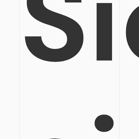
Si
Veröffentlichung
Bearbeiten, Drucken und Anpassen von kostenlosen 
Freiberufler
PDF-Wissen
PDF-bezogene Informationen, die Sie benötigen.
Alle PDF-Funktionen
Download-Zentrum
Laden Sie die leistungsstärksten und einfachsten PDF