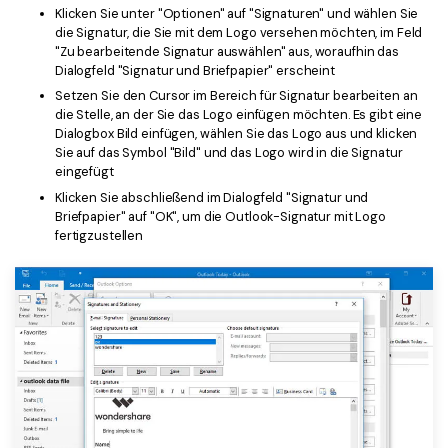
Klicken Sie unter "Optionen" auf "Signaturen" und wählen Sie
Freiberufler
PDF-bezogene Informationen, die Sie benötigen.
die Signatur, die Sie mit dem Logo versehen möchten, im Feld
"Zu bearbeitende Signatur auswählen" aus, woraufhin das
Download-Zentrum
Dialogfeld "Signatur und Briefpapier" erscheint
Alle PDF-Funktionen
Laden Sie die leistungsstärksten und einfachsten PDF-Tools h
Setzen Sie den Cursor im Bereich für Signatur bearbeiten an
die Stelle, an der Sie das Logo einfügen möchten. Es gibt eine
Dialogbox Bild einfügen, wählen Sie das Logo aus und klicken
Sie auf das Symbol "Bild" und das Logo wird in die Signatur
eingefügt
Klicken Sie abschließend im Dialogfeld "Signatur und
Briefpapier" auf "OK", um die Outlook-Signatur mit Logo
fertigzustellen