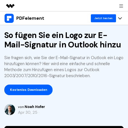
PDFelement
Top-Produkte
Jetzt testen
KI-gestützte digitale Kreativität
Produkte
So fügen Sie ein Logo zur E-
Business
Dienstprogramme
Mail-Signatur in Outlook hinzu
Überblick
Desktop
Lösungen
Über uns
Lösungen
PDFelement für Windows
Sie fragen sich, wie Sie der E-Mail-Signatur in Outlook ein Logo
Benutzer im Bildungswesen
Ressourcen
Presseraum
hinzufügen können? Hier wird eine einfache und schnelle
PDFelement für Mac
Methode zum Hinzufügen eines Logos zur Outlook
PDF lesen
Heiße Themen
Business
Shop
2003/2007/2010/2016-Signatur beschrieben.
Mobile App
PDF kommentieren
Top PDF-Software
Support
Kostenlos Downloaden
KMU von 1-10p
PDFelement für iPhone/iPad
Anmelden
Jetzt kaufen
PDF erstellen
How-Tos
PDFelement für Android
PDF kombinieren
Noah Hofer
Mac-Software
10p+ Unternehmen
von
Apr 30, 25 ·
PDF drucken
Cloud
OCR PDF Tipps