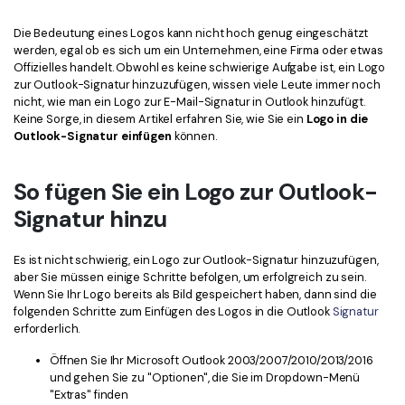
Kontakt zum Support
PDF OCR
Die Bedeutung eines Logos kann nicht hoch genug eingeschätzt
Was ist NEU
PDF-Daten extrahieren
werden, egal ob es sich um ein Unternehmen, eine Firma oder etwas
Offizielles handelt. Obwohl es keine schwierige Aufgabe ist, ein Logo
PDF freigeben
Benutzerhandbuch
zur Outlook-Signatur hinzuzufügen, wissen viele Leute immer noch
nicht, wie man ein Logo zur E-Mail-Signatur in Outlook hinzufügt.
eSign PDFs rechtmäßig
PDFelement für Windows
Neu
Keine Sorge, in diesem Artikel erfahren Sie, wie Sie ein
Logo in die
Outlook-Signatur einfügen
können.
PDFelement für Mac
Branchen
PDFelement für iOS
So fügen Sie ein Logo zur Outlook-
Bildung
Signatur hinzu
PDFelement für Android
IT-Dienstleistung
Mehr erfahren
Rechtliches
Es ist nicht schwierig, ein Logo zur Outlook-Signatur hinzuzufügen,
aber Sie müssen einige Schritte befolgen, um erfolgreich zu sein.
Bewertungen
Gesundheitswesen
Wenn Sie Ihr Logo bereits als Bild gespeichert haben, dann sind die
Sehen Sie, was unsere Nutzer sagen.
folgenden Schritte zum Einfügen des Logos in die Outlook
Signatur
Finanzen
erforderlich.
Kostenlose PDF-Vorlagen
Regierung
Öffnen Sie Ihr Microsoft Outlook 2003/2007/2010/2013/2016
Bearbeiten, Drucken und Anpassen von kostenlosen Vorlagen.
und gehen Sie zu "Optionen", die Sie im Dropdown-Menü
Veröffentlichung
"Extras" finden
PDF-Wissen