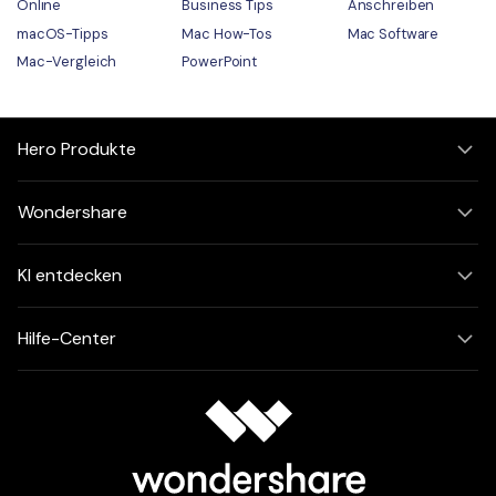
Online
Business Tips
Anschreiben
macOS-Tipps
Mac How-Tos
Mac Software
Mac-Vergleich
PowerPoint
Hero Produkte
Wondershare
KI entdecken
Hilfe-Center