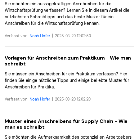
Sie möchten ein aussagekräftiges Anschreiben für die
Freiberufler
PDF-bezogene Informationen, die Sie benötigen.
Wirtschaftsprüfung verfassen? Lernen Sie in diesem Artikel die
nützlichsten Schreibtipps und das beste Muster für ein
Download-Zentrum
Anschreiben für die Wirtschaftsprüfung kennen.
Alle PDF-Funktionen
Laden Sie die leistungsstärksten und einfachsten PDF-Tools he
Verfasst von
Noah Hofer
|
2025-03-20 12:02:50
Vorlagen für Anschreiben zum Praktikum - Wie man
schreibt
Sie müssen ein Anschreiben für ein Praktikum verfassen? Hier
finden Sie einige nützliche Tipps und einige beliebte Muster für
Anschreiben für Praktika.
Verfasst von
Noah Hofer
|
2025-03-20 12:02:20
Muster eines Anschreibens für Supply Chain - Wie
man es schreibt
Sie möchten die Aufmerksamkeit des potenziellen Arbeitgebers