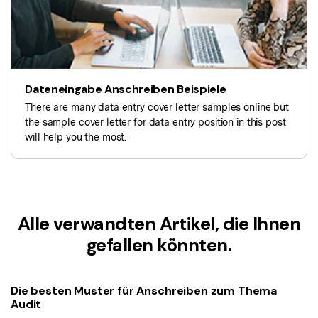
Kontakt zum Support
PDF OCR
Was ist NEU
PDF-Daten extrahieren
PDF freigeben
Benutzerhandbuch
Dateneingabe Anschreiben Beispiele
eSign PDFs rechtmäßig
PDFelement für Windows
Neu
There are many data entry cover letter samples online but
PDFelement für Mac
Branchen
the sample cover letter for data entry position in this post
will help you the most.
PDFelement für iOS
Bildung
PDFelement für Android
IT-Dienstleistung
Mehr erfahren
Rechtliches
Alle verwandten Artikel, die Ihnen
Bewertungen
Gesundheitswesen
gefallen könnten.
Sehen Sie, was unsere Nutzer sagen.
Finanzen
Kostenlose PDF-Vorlagen
Regierung
Bearbeiten, Drucken und Anpassen von kostenlosen Vorlagen.
Die besten Muster für Anschreiben zum Thema
Audit
Veröffentlichung
PDF-Wissen