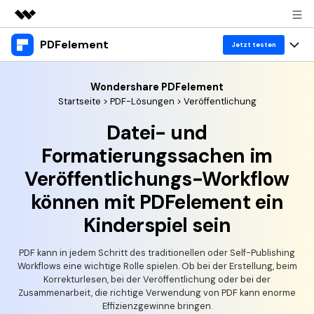
PDFelement
Top-Produkte
Jetzt testen
KI-gestützte digitale Kreativität
Produkte
Business
Wondershare PDFelement
Dienstprogramme
Startseite
>
PDF-Lösungen
> Veröffentlichung
Überblick
Desktop
Lösungen
Über uns
Datei- und
Lösungen
PDFelement für Windows
Benutzer im Bildungswesen
Ressourcen
Formatierungssachen im
Presseraum
PDFelement für Mac
Veröffentlichungs-Workflow
PDF lesen
Heiße Themen
Business
Shop
können mit PDFelement ein
Mobile App
PDF kommentieren
Top PDF-Software
Kinderspiel sein
Support
KMU von 1-10p
PDFelement für iPhone/iPad
Anmelden
Jetzt kaufen
PDF erstellen
How-Tos
PDF kann in jedem Schritt des traditionellen oder Self-Publishing
PDFelement für Android
PDF kombinieren
Mac-Software
10p+ Unternehmen
Workflows eine wichtige Rolle spielen. Ob bei der Erstellung, beim
Korrekturlesen, bei der Veröffentlichung oder bei der
PDF drucken
Cloud
OCR PDF Tipps
Zusammenarbeit, die richtige Verwendung von PDF kann enorme
Effizienzgewinne bringen.