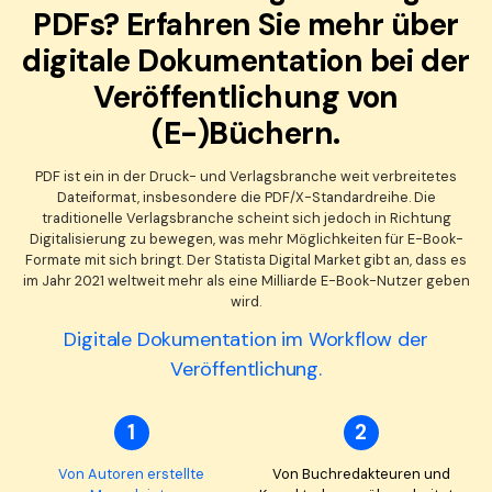
PDFs? Erfahren Sie mehr über
Freiberufler
PDF-bezogene Informationen, die Sie benötigen.
digitale Dokumentation bei der
Download-Zentrum
Veröffentlichung von
Alle PDF-Funktionen
Laden Sie die leistungsstärksten und einfachsten PDF-Tools h
(E-)Büchern.
PDF ist ein in der Druck- und Verlagsbranche weit verbreitetes
Dateiformat, insbesondere die PDF/X-Standardreihe. Die
traditionelle Verlagsbranche scheint sich jedoch in Richtung
Digitalisierung zu bewegen, was mehr Möglichkeiten für E-Book-
Formate mit sich bringt. Der Statista Digital Market gibt an, dass es
im Jahr 2021 weltweit mehr als eine Milliarde E-Book-Nutzer geben
wird.
Digitale Dokumentation im Workflow der
Veröffentlichung.
1
2
Von Autoren erstellte
Von Buchredakteuren und