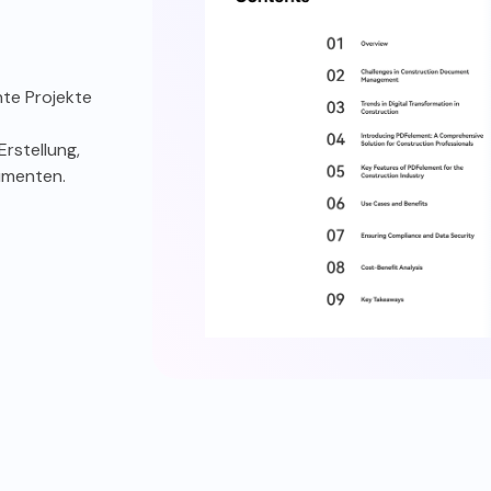
nte Projekte
Erstellung,
umenten.
bungslose Integration
Effiziente
Dokumentenverwalt
teien lassen sich gut mit Design-
are wie AutoCAD und Photoshop
Reorganisieren Sie die architekt
nden, da sie einen reibungslosen
Pläne für die Verwaltung.
mmwechsel ermöglichen und die
Zusammengehörige PDFs für 
enauigkeit bei der Konvertierung
gemeinsame Nutzung zusammenf
erhalten bleibt.
Teilen Sie große PDF-Dateien
Verteilung in kleinere Dateien 