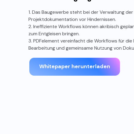
1. Das Baugewerbe steht bei der Verwaltung der
Projektdokumentation vor Hindernissen.
2. Ineffiziente Workflows können akribisch gepla
zum Entgleisen bringen.
3. PDFelement vereinfacht die Workflows für die 
Bearbeitung und gemeinsame Nutzung von Dok
Durchsuchbarkeit von
Rei
Dokumenten
PDF-Da
Whitepaper herunterladen
Softw
Die OCR-Technologie konvertiert
verwe
gescannte Dokumente in
Progra
durchsuchbaren Text und spart so Zeit
Formatg
bei der manuellen Eingabe und Suche,
was die Effizienz erhöht.