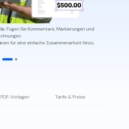
den Sie die leistungsstärksten und einfachsten PDF-
ols herunter.
ls:
Fügen Sie Kommentare, Markierungen und
Optis
ichnungen
durchsuchb
änen für eine einfache Zusammenarbeit hinzu.
 PDF-Vorlagen
Tarife & Preise