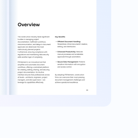
Zusammenarbeit und
ung
Kommunikation
onischen
Kommentieren und markieren Sie PDFs
für eine bessere Kommunikation im Team.
die
Ermöglichen Sie gleichzeitige
ühren.
Bearbeitungen durch mehrere Benutzer,
 zur
um die Effizienz zu steigern. Teilen Sie
auf.
PDFs mit externen Partnern, um
Genehmigungen zu beschleunigen.