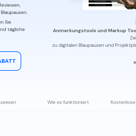
Alle Produkte ansehen
Reviewen,
La
Alle PDF-Funktionen
 Blaupausen.
To
n Sie
und tägliche
Sie Baudokumente,
Anmerkungstools und Markup Too
erung.
Ze
zu digitalen Blaupausen und Projektpl
RABATT
auwesen
Wie es funktioniert
Kostenlose