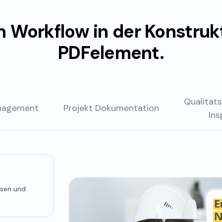
n Workflow in der Konstrukt
PDFelement.
Qualität
agement
Projekt
Dokumentation
Ins
usen und
 und
 in
ntation,
hriften und
ichte und