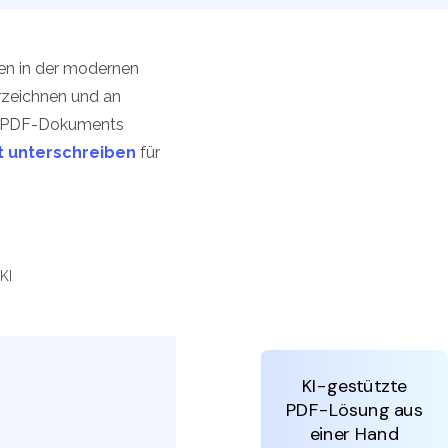
den Sie die leistungsstärksten und einfachsten PDF-
ols herunter.
gen in der modernen
erzeichnen und an
nes PDF-Dokuments
 unterschreiben
für
KI
KI-gestützte
PDF-Lösung aus
einer Hand