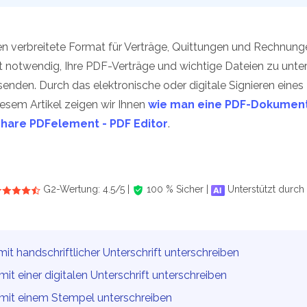
Alle Produkte ansehen
La
Alle PDF-Funktionen
To
en verbreitete Format für Verträge, Quittungen und Rechnun
ft notwendig, Ihre PDF-Verträge und wichtige Dateien zu unt
senden. Durch das elektronische oder digitale Signieren ei
diesem Artikel zeigen wir Ihnen
wie man eine PDF-Dokument
are PDFelement - PDF Editor
.
G2-Wertung: 4.5/5 |
100 % Sicher |
Unterstützt durch 
it handschriftlicher Unterschrift unterschreiben
it einer digitalen Unterschrift unterschreiben
mit einem Stempel unterschreiben