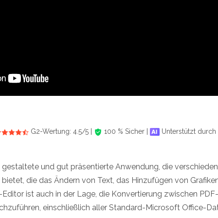
G2-Wertung: 4.5/5 |
100 % Sicher |
Unterstützt durch 
 gestaltete und gut präsentierte Anwendung, die verschiede
bietet, die das Ändern von Text, das Hinzufügen von Grafik
ditor ist auch in der Lage, die Konvertierung zwischen PDF
hzuführen, einschließlich aller Standard-Microsoft Office-Da