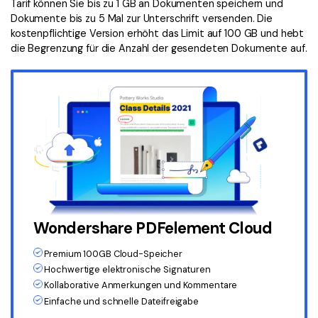
Tarif können Sie bis zu 1 GB an Dokumenten speichern und
Freiberufler
PDF-bezogene Informationen, die Sie benötigen.
Dokumente bis zu 5 Mal zur Unterschrift versenden. Die
kostenpflichtige Version erhöht das Limit auf 100 GB und hebt
Download-Zentrum
die Begrenzung für die Anzahl der gesendeten Dokumente auf.
Alle PDF-Funktionen
Laden Sie die leistungsstärksten und einfachsten PDF-Tools h
Wondershare PDFelement Cloud
Premium 100GB Cloud-Speicher
Hochwertige elektronische Signaturen
Kollaborative Anmerkungen und Kommentare
Einfache und schnelle Dateifreigabe