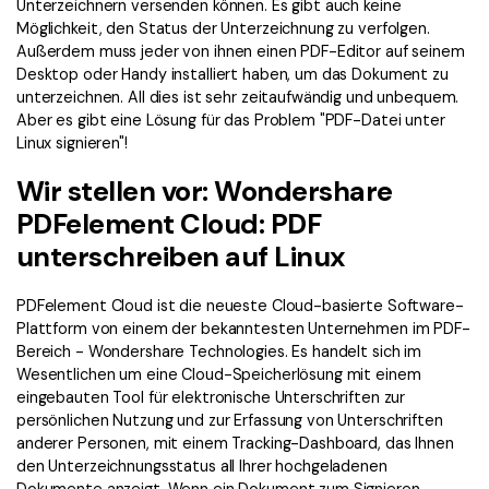
Signatur Tipps
PDFelement Cloud
Unterzeichnern versenden können. Es gibt auch keine
Persönliche Benutzer
Möglichkeit, den Status der Unterzeichnung zu verfolgen.
PDF wie Word bearbeiten
Außerdem muss jeder von ihnen einen PDF-Editor auf seinem
PDF konvertieren
Online PDF Tools
Desktop oder Handy installiert haben, um das Dokument zu
Konvertierung Tipps
PDF bearbeiten
unterzeichnen. All dies ist sehr zeitaufwändig und unbequem.
PDF zu Word
Aber es gibt eine Lösung für das Problem "PDF-Datei unter
Komprimieren Tipps
PDF komprimieren
PDF komprimieren
Linux signieren"!
Weitere Themen finden
PDF organisieren
Wir stellen vor: Wondershare
PDF zusammenfügen
PDFelement Cloud: PDF
PDF zuschneiden
Word zu PDF
Warum PDFelement
unterschreiben auf Linux
Professionelle Anwender
Weitere Online-Tools
Kundengeschichten
PDFelement Cloud ist die neueste Cloud-basierte Software-
PDF-Software-Vergleich
PDF Formular
Plattform von einem der bekanntesten Unternehmen im PDF-
Bereich - Wondershare Technologies. Es handelt sich im
G2 Awards
PDF Signieren
Wesentlichen um eine Cloud-Speicherlösung mit einem
eingebauten Tool für elektronische Unterschriften zur
PDF schützen
Bessere Nutzung
persönlichen Nutzung und zur Erfassung von Unterschriften
anderer Personen, mit einem Tracking-Dashboard, das Ihnen
PDF Stapelbearbeiten
Technische Daten
den Unterzeichnungsstatus all Ihrer hochgeladenen
Dokumente anzeigt. Wenn ein Dokument zum Signieren