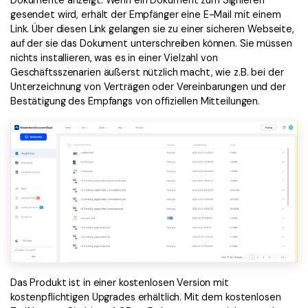
Kontakt zum Support
PDF OCR
gesendet wird, erhält der Empfänger eine E-Mail mit einem
Was ist NEU
Link. Über diesen Link gelangen sie zu einer sicheren Webseite,
PDF-Daten extrahieren
auf der sie das Dokument unterschreiben können. Sie müssen
nichts installieren, was es in einer Vielzahl von
PDF freigeben
Benutzerhandbuch
Geschäftsszenarien äußerst nützlich macht, wie z.B. bei der
eSign PDFs rechtmäßig
Unterzeichnung von Verträgen oder Vereinbarungen und der
PDFelement für Windows
Neu
Bestätigung des Empfangs von offiziellen Mitteilungen.
PDFelement für Mac
Branchen
PDFelement für iOS
Bildung
PDFelement für Android
IT-Dienstleistung
Mehr erfahren
Rechtliches
Bewertungen
Gesundheitswesen
Sehen Sie, was unsere Nutzer sagen.
Finanzen
Kostenlose PDF-Vorlagen
Regierung
Bearbeiten, Drucken und Anpassen von kostenlosen Vorlagen.
Das Produkt ist in einer kostenlosen Version mit
Veröffentlichung
kostenpflichtigen Upgrades erhältlich. Mit dem kostenlosen
PDF-Wissen