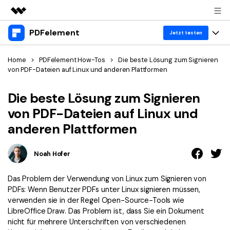
PDFelement
Top-Produkte
Jetzt testen
KI-gestützte digitale Kreativität
Produkte
Business
Home
>
PDFelement How-Tos
>
Die beste Lösung zum Signieren
Dienstprogramme
von PDF-Dateien auf Linux und anderen Plattformen
Überblick
Desktop
Lösungen
Über uns
Lösungen
Die beste Lösung zum Signieren
PDFelement für Windows
Benutzer im Bildungswesen
Ressourcen
von PDF-Dateien auf Linux und
Presseraum
PDFelement für Mac
anderen Plattformen
PDF lesen
Heiße Themen
Business
Shop
Mobile App
PDF kommentieren
Noah Hofer
Top PDF-Software
Support
KMU von 1-10p
PDFelement für iPhone/iPad
Anmelden
Jetzt kaufen
PDF erstellen
How-Tos
Das Problem der Verwendung von Linux zum Signieren von
PDFelement für Android
PDF kombinieren
PDFs: Wenn Benutzer PDFs unter Linux signieren müssen,
Mac-Software
10p+ Unternehmen
verwenden sie in der Regel Open-Source-Tools wie
PDF drucken
Cloud
LibreOffice Draw. Das Problem ist, dass Sie ein Dokument
OCR PDF Tipps
nicht für mehrere Unterschriften von verschiedenen