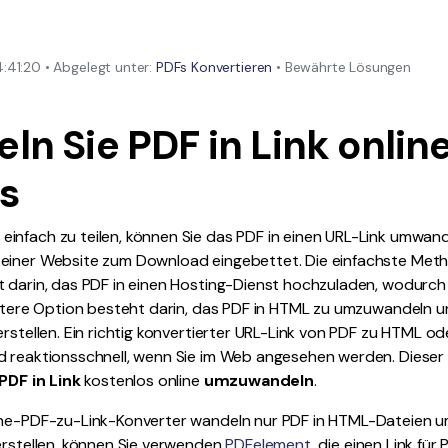
Alle Produkte ansehen
La
Alle PDF-Funktionen
To
41:20 • Abgelegt unter:
PDFs Konvertieren
• Bewährte Lösungen
ln Sie PDF in Link onlin
s
infach zu teilen, können Sie das PDF in einen URL-Link umwand
einer Website zum Download eingebettet. Die einfachste Met
 darin, das PDF in einen Hosting-Dienst hochzuladen, wodurch 
eitere Option besteht darin, das PDF in HTML zu umzuwandeln u
erstellen. Ein richtig konvertierter URL-Link von PDF zu HTML 
d reaktionsschnell, wenn Sie im Web angesehen werden. Dieser B
PDF in Link
kostenlos online
umzuwandeln
.
line-PDF-zu-Link-Konverter wandeln nur PDF in HTML-Dateien u
erstellen, können Sie verwenden
PDFelement
, die einen Link für