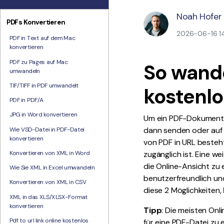
Noah Hofer
PDFs Konvertieren
2026-06-16 14:
PDF in Text auf dem Mac
konvertieren
PDF zu Pages auf Mac
So wande
umwandeln
TIF/TIFF in PDF umwandelt
kostenlo
PDF in PDF/A
JPG in Word konvertieren
Um ein PDF-Dokument e
dann senden oder auf 
Wie VSD-Datei in PDF-Datei
konvertieren
von PDF in URL besteht
Konvertieren von XML in Word
zugänglich ist. Eine w
die Online-Ansicht zu 
Wie Sie XML in Excel umwandeln
benutzerfreundlich un
Konvertieren von XML in CSV
diese 2 Möglichkeiten,
XML in das XLS/XLSX-Format
konvertieren
Tipp
: Die meisten On
Pdf to url link online kostenlos
für eine PDF-Datei zu 