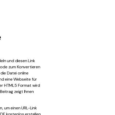
den Sie die leistungsstärksten und einfachsten PDF-
ols herunter.
e
eln und diesen Link
hode zum Konvertieren
die Datei online
nd eine Webseite für
oder HTML5 Format wird
eitrag zeigt Ihnen
m, um einen URL-Link
 PDF kostenlos erstellen