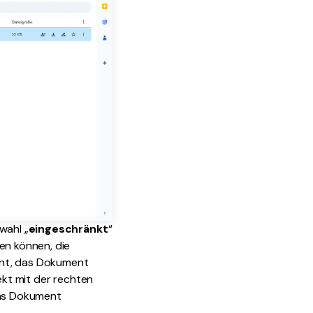
wahl „
eingeschränkt
“
en können, die
ennt, das Dokument
ekt mit der rechten
das Dokument