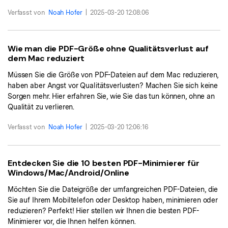
Kontakt zum Support
PDF OCR
Verfasst von
Noah Hofer
|
2025-03-20 12:08:06
Was ist NEU
PDF-Daten extrahieren
PDF freigeben
Benutzerhandbuch
Wie man die PDF-Größe ohne Qualitätsverlust auf
dem Mac reduziert
eSign PDFs rechtmäßig
PDFelement für Windows
Neu
Müssen Sie die Größe von PDF-Dateien auf dem Mac reduzieren,
PDFelement für Mac
haben aber Angst vor Qualitätsverlusten? Machen Sie sich keine
Branchen
Sorgen mehr. Hier erfahren Sie, wie Sie das tun können, ohne an
PDFelement für iOS
Bildung
Qualität zu verlieren.
PDFelement für Android
IT-Dienstleistung
Verfasst von
Noah Hofer
|
2025-03-20 12:06:16
Mehr erfahren
Rechtliches
Bewertungen
Entdecken Sie die 10 besten PDF-Minimierer für
Gesundheitswesen
Windows/Mac/Android/Online
Sehen Sie, was unsere Nutzer sagen.
Finanzen
Möchten Sie die Dateigröße der umfangreichen PDF-Dateien, die
Kostenlose PDF-Vorlagen
Sie auf Ihrem Mobiltelefon oder Desktop haben, minimieren oder
Regierung
Bearbeiten, Drucken und Anpassen von kostenlosen Vorlagen.
reduzieren? Perfekt! Hier stellen wir Ihnen die besten PDF-
Veröffentlichung
Minimierer vor, die Ihnen helfen können.
PDF-Wissen