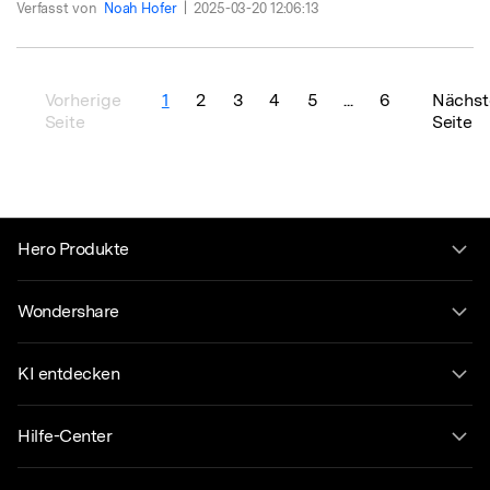
Verfasst von
Noah Hofer
|
2025-03-20 12:06:13
Vorherige
1
2
3
4
5
...
6
Nächst
Seite
Seite
Hero Produkte
Wondershare
KI entdecken
Hilfe-Center