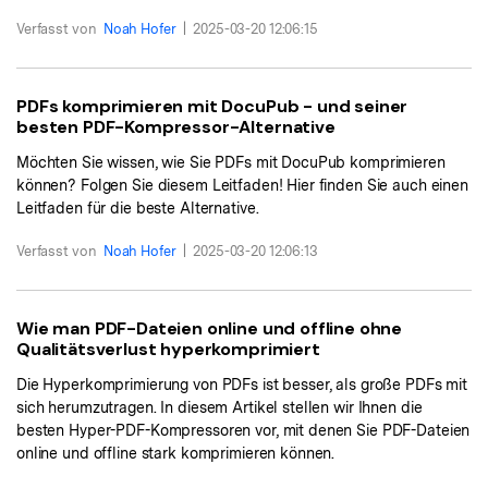
Freiberufler
PDF-bezogene Informationen, die Sie benötigen.
Verfasst von
Noah Hofer
|
2025-03-20 12:06:15
Download-Zentrum
Alle PDF-Funktionen
Laden Sie die leistungsstärksten und einfachsten PDF-Tools he
PDFs komprimieren mit DocuPub - und seiner
besten PDF-Kompressor-Alternative
Möchten Sie wissen, wie Sie PDFs mit DocuPub komprimieren
können? Folgen Sie diesem Leitfaden! Hier finden Sie auch einen
Leitfaden für die beste Alternative.
Verfasst von
Noah Hofer
|
2025-03-20 12:06:13
Wie man PDF-Dateien online und offline ohne
Qualitätsverlust hyperkomprimiert
Die Hyperkomprimierung von PDFs ist besser, als große PDFs mit
sich herumzutragen. In diesem Artikel stellen wir Ihnen die
besten Hyper-PDF-Kompressoren vor, mit denen Sie PDF-Dateien
online und offline stark komprimieren können.