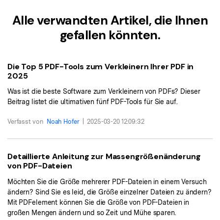
Signatur Tipps
PDFelement Cloud
Persönliche Benutzer
Alle verwandten Artikel, die Ihnen
PDF wie Word bearbeiten
PDF konvertieren
Online PDF Tools
gefallen könnten.
Konvertierung Tipps
PDF bearbeiten
PDF zu Word
Komprimieren Tipps
PDF komprimieren
PDF komprimieren
Die Top 5 PDF-Tools zum Verkleinern Ihrer PDF in
2025
Weitere Themen finden
PDF organisieren
PDF zusammenfügen
Was ist die beste Software zum Verkleinern von PDFs? Dieser
PDF zuschneiden
Beitrag listet die ultimativen fünf PDF-Tools für Sie auf.
Word zu PDF
Warum PDFelement
Verfasst von
Noah Hofer
|
2025-03-20 12:09:32
Professionelle Anwender
Weitere Online-Tools
Kundengeschichten
PDF-Software-Vergleich
PDF Formular
Detaillierte Anleitung zur Massengrößenänderung
G2 Awards
PDF Signieren
von PDF-Dateien
Möchten Sie die Größe mehrerer PDF-Dateien in einem Versuch
PDF schützen
Bessere Nutzung
ändern? Sind Sie es leid, die Größe einzelner Dateien zu ändern?
Mit PDFelement können Sie die Größe von PDF-Dateien in
PDF Stapelbearbeiten
Technische Daten
großen Mengen ändern und so Zeit und Mühe sparen.