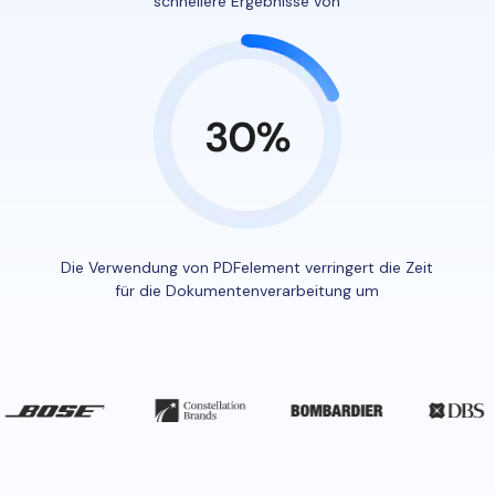
schnellere Ergebnisse von
Freiberufler
PDF-bezogene Informationen, die Sie benötigen.
Download-Zentrum
Alle PDF-Funktionen
Laden Sie die leistungsstärksten und einfachsten PDF-Tools h
Die Verwendung von PDFelement verringert
die Zeit
für die Dokumentenverarbeitung um