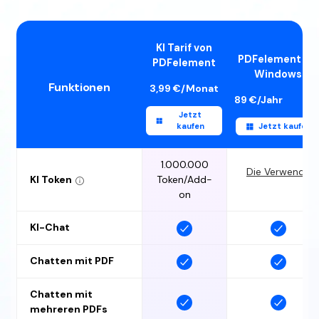
KI Tarif von
PDFelement für
PDFelement
Windows
Funktionen
Jetzt
kaufen
Jetzt kaufen
1.000.000
Die Verwendung 
KI Token
Token/Add-
on
KI-Chat
Chatten mit PDF
Chatten mit
mehreren PDFs