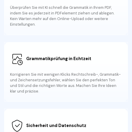
Freiberufler
PDF-bezogene Informationen, die Sie benötigen.
Überprüfen Sie mit KI schnell die Grammatik in Ihrem PDF,
indem Sie es jederzeit in PDFelement ziehen und ablegen.
Download-Zentrum
Kein Warten mehr auf den Online-Upload oder weitere
Alle PDF-Funktionen
Einstellungen.
Laden Sie die leistungsstärksten und einfachsten PDF-Tools h
Grammatikprüfung in Echtzeit
Korrigieren Sie mit wenigen Klicks Rechtschreib-, Grammatik-
und Zeichensetzungsfehler, wählen Sie den perfekten Ton
und Stil und die richtigen Worte aus. Machen Sie Ihre Ideen
klar und präzise.
Sicherheit und Datenschutz