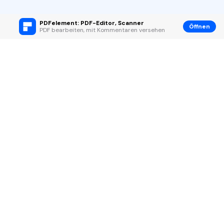
PDFelement: PDF-Editor, Scanner
Öffnen
PDF bearbeiten, mit Kommentaren versehen
Hero Produkte
Wondershare
KI entdecken
Hilfe-Center