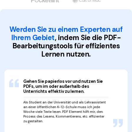
Kontakt zum Support
PDF OCR
Was ist NEU
PDF-Daten extrahieren
PDF freigeben
Benutzerhandbuch
Werden Sie zu einem Experten auf
Ihrem Gebiet
, indem Sie die
PDF-
eSign PDFs rechtmäßig
PDFelement für Windows
Neu
Bearbeitungstools für effizientes
PDFelement für Mac
Branchen
Lernen nutzen.
PDFelement für iOS
Bildung
PDFelement für Android
IT-Dienstleistung
Mehr erfahren
Gehen Sie papierlos vor und nutzen Sie
Rechtliches
PDFs, um im oder außerhalb des
Unterrichts effektiv zu lernen.
Bewertungen
Gesundheitswesen
Sehen Sie, was unsere Nutzer sagen.
Als Student an der Universität und als Lehrassistent
Finanzen
an einer öffentlichen K-12-Schule muss ich jede
Kostenlose PDF-Vorlagen
Woche viele Texte lesen. PDF Element hilft mir, den
Regierung
Prozess des Lesens, Kommentierens, etc. effizienter
Bearbeiten, Drucken und Anpassen von kostenlosen Vorlagen.
zu gestalten.
Veröffentlichung
PDF-Wissen