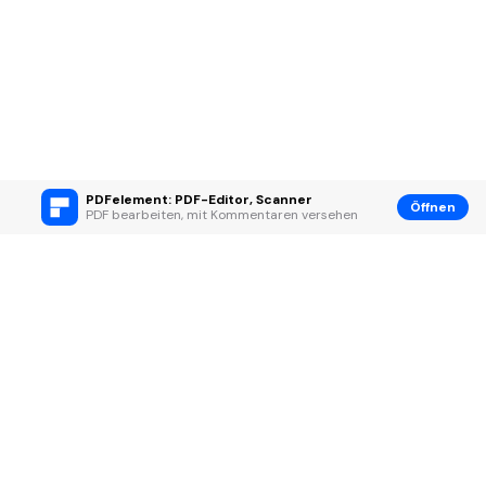
PDFelement: PDF-Editor, Scanner
Öffnen
PDF bearbeiten, mit Kommentaren versehen
Hero Produkte
Wondershare
KI entdecken
Hilfe-Center