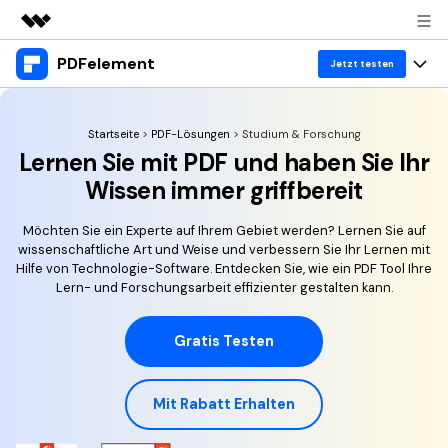
PDFelement
Top-Produkte
Jetzt testen
KI-gestützte digitale Kreativität
Produkte
Business
Dienstprogramme
Startseite
>
PDF-Lösungen
> Studium & Forschung
Überblick
Lernen Sie mit PDF und haben Sie Ihr
Desktop
Lösungen
Über uns
Lösungen
Wissen immer griffbereit
PDFelement für Windows
Benutzer im Bildungswesen
Ressourcen
Presseraum
Möchten Sie ein Experte auf Ihrem Gebiet werden? Lernen Sie auf
PDFelement für Mac
PDF lesen
wissenschaftliche Art und Weise und verbessern Sie Ihr Lernen mit
Heiße Themen
Business
Shop
Hilfe von Technologie-Software. Entdecken Sie, wie ein PDF Tool Ihre
Mobile App
Lern- und Forschungsarbeit effizienter gestalten kann.
PDF kommentieren
Top PDF-Software
Support
KMU von 1-10p
PDFelement für iPhone/iPad
Anmelden
Jetzt kaufen
PDF erstellen
How-Tos
Gratis Testen
PDFelement für Android
PDF kombinieren
Mac-Software
10p+ Unternehmen
Mit Rabatt Erhalten
PDF drucken
Cloud
OCR PDF Tipps