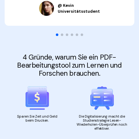
@ Kevin
Freiberufler
PDF-bezogene Informationen, die Sie benötigen.
Universitätsstudent
Download-Zentrum
Alle PDF-Funktionen
Laden Sie die leistungsstärksten und einfachsten PDF-Tools h
4 Gründe, warum Sie ein PDF-
Bearbeitungstool zum Lernen und
Forschen brauchen.
Sparen Sie Zeit und Geld
Die Digitalisierung macht die
beim Drucken.
Studienstrategie Lesen-
Wiederholen-Überprüfen noch
effektiver.