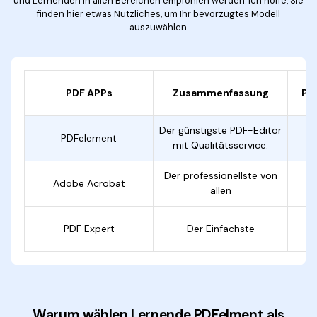
und Lernenden in allen Bereichen empfohlen werden. Ich hoffe, Sie
finden hier etwas Nützliches, um Ihr bevorzugtes Modell
auszuwählen.
PDF APPs
Zusammenfassung
PD
Der günstigste PDF-Editor
PDFelement
mit Qualitätsservice.
Der professionellste von
Adobe Acrobat
allen
PDF Expert
Der Einfachste
Warum wählen Lernende PDFelment als