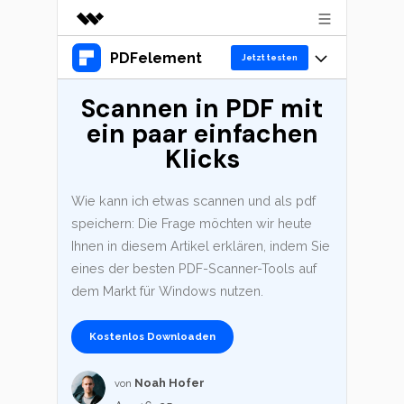
PDFelement
Top-Produkte
Jetzt testen
KI-gestützte digitale Kreativität
Scannen in PDF mit
Produkte
Business
Dienstprogramme
ein paar einfachen
Überblick
Desktop
Lösungen
Über uns
Klicks
Lösungen
PDFelement für Windows
Benutzer im Bildungswesen
Presseraum
Ressourcen
Wie kann ich etwas scannen und als pdf
PDFelement für Mac
PDF lesen
speichern: Die Frage möchten wir heute
Shop
Heiße Themen
Business
Ihnen in diesem Artikel erklären, indem Sie
Mobile App
PDF kommentieren
eines der besten PDF-Scanner-Tools auf
Top PDF-Software
PDFelement für iPhone/iPad
Support
KMU von 1-10p
dem Markt für Windows nutzen.
PDF erstellen
Jetzt kaufen
Anmelden
How-Tos
PDFelement für Android
PDF kombinieren
Kostenlos Downloaden
10p+ Unternehmen
Mac-Software
Cloud
PDF drucken
OCR PDF Tipps
Noah Hofer
von
PDFelement Cloud