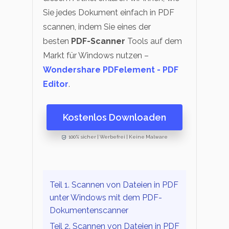
PDF OCR
Technische Daten
Sie jedes Dokument einfach in PDF
PDF-Daten extrahieren
Kontakt zum Support
scannen, indem Sie eines der
besten
PDF-Scanner
Tools auf dem
PDF freigeben
Was ist NEU
Markt für Windows nutzen –
eSign PDFs rechtmäßig
Neu
Wondershare PDFelement - PDF
Benutzerhandbuch
Editor
.
PDFelement für Windows
Branchen
Bildung
PDFelement für Mac
Kostenlos Downloaden
IT-Dienstleistung
PDFelement für iOS
100% sicher | Werbefrei | Keine Malware
Rechtliches
PDFelement für Android
Gesundheitswesen
Mehr erfahren
Teil 1. Scannen von Dateien in PDF
Bewertungen
Finanzen
unter Windows mit dem PDF-
Sehen Sie, was unsere Nutzer sagen.
Regierung
Dokumentenscanner
Kostenlose PDF-Vorlagen
Teil 2. Scannen von Dateien in PDF