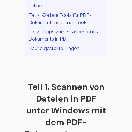
Veröffentlichung
online
Bearbeiten, Drucken und Anpassen von kostenlosen 
Freiberufler
Teil 3. Weitere Tools für PDF-
PDF-Wissen
Dokumentenscanner-Tools
PDF-bezogene Informationen, die Sie benötigen.
Teil 4. Tipps zum Scannen eines
Alle PDF-Funktionen
Dokuments in PDF
Download-Zentrum
Häufig gestellte Fragen
Laden Sie die leistungsstärksten und einfachsten PDF
Teil 1. Scannen von
Dateien in PDF
unter Windows mit
dem PDF-