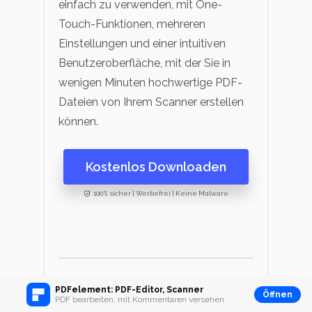
einfach zu verwenden, mit One-
Touch-Funktionen, mehreren
Einstellungen und einer intuitiven
Benutzeroberfläche, mit der Sie in
wenigen Minuten hochwertige PDF-
Dateien von Ihrem Scanner erstellen
können.
Kostenlos Downloaden
100% sicher | Werbefrei | Keine Malware
PDFelement: PDF-Editor, Scanner
FAQs zum Scannen
Öffnen
PDF bearbeiten, mit Kommentaren versehen