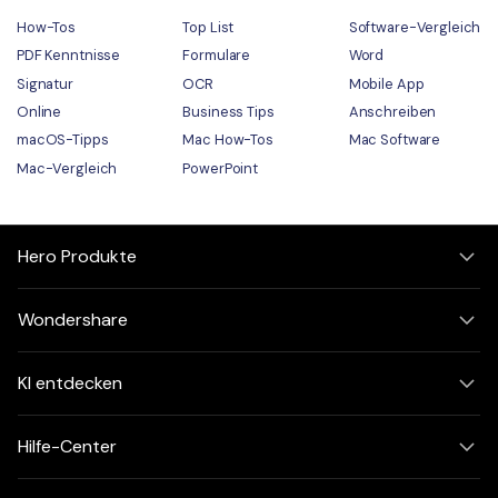
How-Tos
Top List
Software-Vergleich
PDF Kenntnisse
Formulare
Word
Signatur
OCR
Mobile App
Online
Business Tips
Anschreiben
macOS-Tipps
Mac How-Tos
Mac Software
Mac-Vergleich
PowerPoint
Hero Produkte
Wondershare
KI entdecken
Hilfe-Center