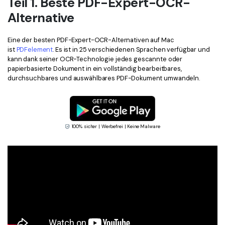
Teil 1. Beste PDF-Expert-OCR-
Freiberufler
PDF-bezogene Informationen, die Sie benötigen.
Alternative
Download-Zentrum
Eine der besten PDF-Expert-OCR-Alternativen auf Mac
Alle PDF-Funktionen
Laden Sie die leistungsstärksten und einfachsten PDF-Tools h
ist
PDFelement
. Es ist in 25 verschiedenen Sprachen verfügbar und
kann dank seiner OCR-Technologie jedes gescannte oder
papierbasierte Dokument in ein vollständig bearbeitbares,
durchsuchbares und auswählbares PDF-Dokument umwandeln.
100% sicher | Werbefrei | Keine Malware