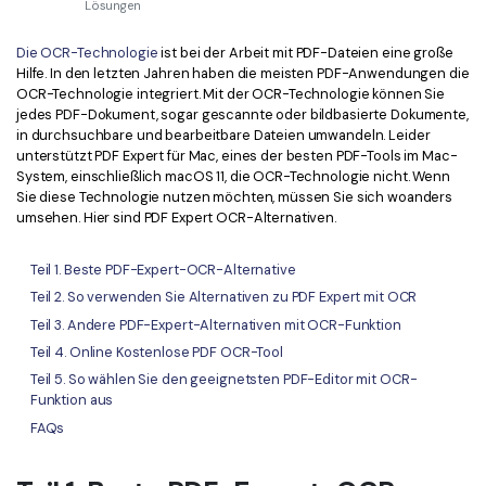
Kontakt zum Support
PDF OCR
Lösungen
Was ist NEU
PDF-Daten extrahieren
Die OCR-Technologie
ist bei der Arbeit mit PDF-Dateien eine große
Hilfe. In den letzten Jahren haben die meisten PDF-Anwendungen die
PDF freigeben
OCR-Technologie integriert. Mit der OCR-Technologie können Sie
Benutzerhandbuch
jedes PDF-Dokument, sogar gescannte oder bildbasierte Dokumente,
in durchsuchbare und bearbeitbare Dateien umwandeln. Leider
eSign PDFs rechtmäßig
PDFelement für Windows
Neu
unterstützt PDF Expert für Mac, eines der besten PDF-Tools im Mac-
System, einschließlich macOS 11, die OCR-Technologie nicht. Wenn
PDFelement für Mac
Branchen
Sie diese Technologie nutzen möchten, müssen Sie sich woanders
umsehen. Hier sind PDF Expert OCR-Alternativen.
PDFelement für iOS
Bildung
PDFelement für Android
IT-Dienstleistung
Teil 1. Beste PDF-Expert-OCR-Alternative
Teil 2. So verwenden Sie Alternativen zu PDF Expert mit OCR
Mehr erfahren
Rechtliches
Teil 3. Andere PDF-Expert-Alternativen mit OCR-Funktion
Bewertungen
Gesundheitswesen
Teil 4. Online Kostenlose PDF OCR-Tool
Sehen Sie, was unsere Nutzer sagen.
Teil 5. So wählen Sie den geeignetsten PDF-Editor mit OCR-
Finanzen
Funktion aus
Kostenlose PDF-Vorlagen
Regierung
FAQs
Bearbeiten, Drucken und Anpassen von kostenlosen Vorlagen.
Veröffentlichung
PDF-Wissen