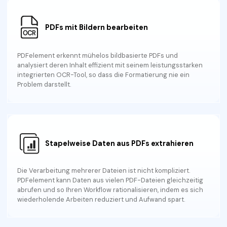
Freiberufler
PDF-bezogene Informationen, die Sie benötigen.
PDFs mit Bildern bearbeiten
Download-Zentrum
Alle PDF-Funktionen
Laden Sie die leistungsstärksten und einfachsten PDF-Tools h
PDFelement erkennt mühelos bildbasierte PDFs und
analysiert deren Inhalt effizient mit seinem leistungsstarken
integrierten OCR-Tool, so dass die Formatierung nie ein
Problem darstellt.
Stapelweise Daten aus PDFs extrahieren
Die Verarbeitung mehrerer Dateien ist nicht kompliziert.
PDFelement kann Daten aus vielen PDF-Dateien gleichzeitig
abrufen und so Ihren Workflow rationalisieren, indem es sich
wiederholende Arbeiten reduziert und Aufwand spart.