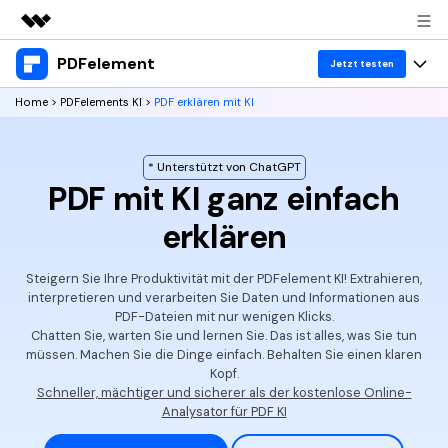
PDFelement
Top-Produkte
Jetzt testen
KI-gestützte digitale Kreativität
Home
>
PDFelements KI
>
PDF erklären mit KI
Produkte
Business
Dienstprogramme
Überblick
Desktop
Lösungen
Über uns
* Unterstützt von ChatGPT
Lösungen
PDF mit KI ganz einfach
PDFelement für Windows
Benutzer im Bildungswesen
Ressourcen
Presseraum
erklären
PDFelement für Mac
PDF lesen
Heiße Themen
Business
Shop
Steigern Sie Ihre Produktivität mit der PDFelement KI! Extrahieren,
Mobile App
PDF kommentieren
interpretieren und verarbeiten Sie Daten und Informationen aus
Top PDF-Software
Support
PDF-Dateien mit nur wenigen Klicks.
KMU von 1-10p
PDFelement für iPhone/iPad
Anmelden
Jetzt kaufen
PDF erstellen
Chatten Sie, warten Sie und lernen Sie. Das ist alles, was Sie tun
How-Tos
müssen. Machen Sie die Dinge einfach. Behalten Sie einen klaren
PDFelement für Android
PDF kombinieren
Kopf.
Mac-Software
10p+ Unternehmen
Schneller, mächtiger und sicherer als der kostenlose Online-
PDF drucken
Cloud
OCR PDF Tipps
Analysator für PDF KI