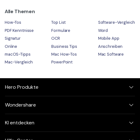
Alle Themen
How-Tos
Top List
Software-Vergleich
PDF Kenntnisse
Formulare
Word
Signatur
OCR
Mobile App
Online
Business Tips
Anschreiben
macOS-Tipps
Mac How-Tos
Mac Software
Mac-Vergleich
PowerPoint
Hero Produkte
Wondershare
KI entdecken