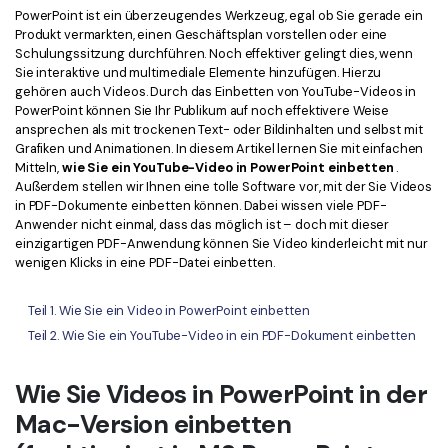
Kontakt zum Support
PDF OCR
PowerPoint ist ein überzeugendes Werkzeug, egal ob Sie gerade ein
Produkt vermarkten, einen Geschäftsplan vorstellen oder eine
Was ist NEU
PDF-Daten extrahieren
Schulungssitzung durchführen. Noch effektiver gelingt dies, wenn
Sie interaktive und multimediale Elemente hinzufügen. Hierzu
PDF freigeben
Benutzerhandbuch
gehören auch Videos. Durch das Einbetten von YouTube-Videos in
PowerPoint können Sie Ihr Publikum auf noch effektivere Weise
eSign PDFs rechtmäßig
PDFelement für Windows
ansprechen als mit trockenen Text- oder Bildinhalten und selbst mit
Neu
Grafiken und Animationen. In diesem Artikel lernen Sie mit einfachen
PDFelement für Mac
Mitteln,
wie Sie ein YouTube-Video in PowerPoint einbetten
.
Branchen
Außerdem stellen wir Ihnen eine tolle Software vor, mit der Sie Videos
PDFelement für iOS
in PDF-Dokumente einbetten können. Dabei wissen viele PDF-
Bildung
Anwender nicht einmal, dass das möglich ist – doch mit dieser
PDFelement für Android
einzigartigen PDF-Anwendung können Sie Video kinderleicht mit nur
IT-Dienstleistung
wenigen Klicks in eine PDF-Datei einbetten.
Mehr erfahren
Rechtliches
Teil 1. Wie Sie ein Video in PowerPoint einbetten
Bewertungen
Gesundheitswesen
Teil 2. Wie Sie ein YouTube-Video in ein PDF-Dokument einbetten
Sehen Sie, was unsere Nutzer sagen.
Finanzen
Kostenlose PDF-Vorlagen
Wie Sie Videos in PowerPoint in der
Regierung
Bearbeiten, Drucken und Anpassen von kostenlosen Vorlagen.
Mac-Version einbetten
Veröffentlichung
PDF-Wissen