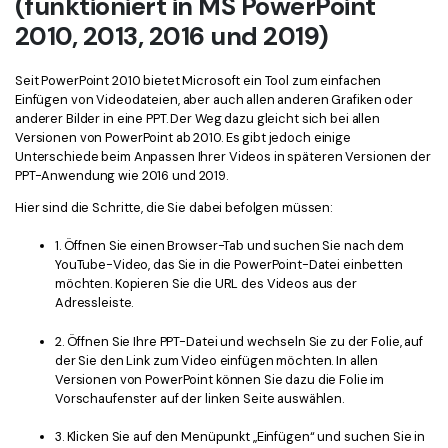
(funktioniert in MS PowerPoint
Freiberufler
PDF-bezogene Informationen, die Sie benötigen.
2010, 2013, 2016 und 2019)
Download-Zentrum
Seit PowerPoint 2010 bietet Microsoft ein Tool zum einfachen
Alle PDF-Funktionen
Laden Sie die leistungsstärksten und einfachsten PDF-Tools h
Einfügen von Videodateien, aber auch allen anderen Grafiken oder
anderer Bilder in eine PPT. Der Weg dazu gleicht sich bei allen
Versionen von PowerPoint ab 2010. Es gibt jedoch einige
Unterschiede beim Anpassen Ihrer Videos in späteren Versionen der
PPT-Anwendung wie 2016 und 2019.
Hier sind die Schritte, die Sie dabei befolgen müssen:
1. Öffnen Sie einen Browser-Tab und suchen Sie nach dem
YouTube-Video, das Sie in die PowerPoint-Datei einbetten
möchten. Kopieren Sie die URL des Videos aus der
Adressleiste.
2. Öffnen Sie Ihre PPT-Datei und wechseln Sie zu der Folie, auf
der Sie den Link zum Video einfügen möchten. In allen
Versionen von PowerPoint können Sie dazu die Folie im
Vorschaufenster auf der linken Seite auswählen.
3. Klicken Sie auf den Menüpunkt „Einfügen“ und suchen Sie in