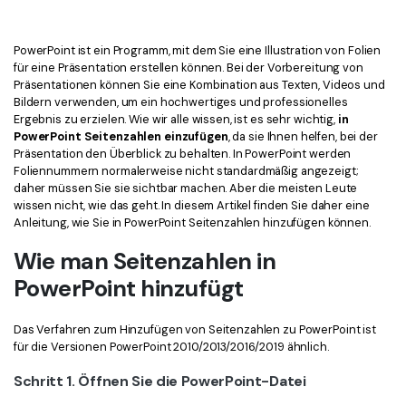
Kontakt zum Support
PDF OCR
Was ist NEU
PDF-Daten extrahieren
PowerPoint ist ein Programm, mit dem Sie eine Illustration von Folien
für eine Präsentation erstellen können. Bei der Vorbereitung von
PDF freigeben
Benutzerhandbuch
Präsentationen können Sie eine Kombination aus Texten, Videos und
Bildern verwenden, um ein hochwertiges und professionelles
eSign PDFs rechtmäßig
PDFelement für Windows
Neu
Ergebnis zu erzielen. Wie wir alle wissen, ist es sehr wichtig,
in
PowerPoint Seitenzahlen einzufügen
, da sie Ihnen helfen, bei der
PDFelement für Mac
Präsentation den Überblick zu behalten. In PowerPoint werden
Branchen
Foliennummern normalerweise nicht standardmäßig angezeigt;
PDFelement für iOS
daher müssen Sie sie sichtbar machen. Aber die meisten Leute
Bildung
wissen nicht, wie das geht. In diesem Artikel finden Sie daher eine
PDFelement für Android
IT-Dienstleistung
Anleitung, wie Sie in PowerPoint Seitenzahlen hinzufügen können.
Mehr erfahren
Wie man Seitenzahlen in
Rechtliches
PowerPoint hinzufügt
Bewertungen
Gesundheitswesen
Sehen Sie, was unsere Nutzer sagen.
Finanzen
Das Verfahren zum Hinzufügen von Seitenzahlen zu PowerPoint ist
Kostenlose PDF-Vorlagen
für die Versionen PowerPoint 2010/2013/2016/2019 ähnlich.
Regierung
Bearbeiten, Drucken und Anpassen von kostenlosen Vorlagen.
Schritt 1. Öffnen Sie die PowerPoint-Datei
Veröffentlichung
PDF-Wissen