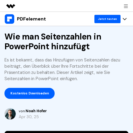
PDFelement
Top-Produkte
Jetzt testen
KI-gestützte digitale Kreativität
Produkte
Wie man Seitenzahlen in
Business
Dienstprogramme
PowerPoint hinzufügt
Überblick
Desktop
Lösungen
Über uns
Lösungen
PDFelement für Windows
Es ist bekannt, dass das Hinzufügen von Seitenzahlen dazu
Benutzer im Bildungswesen
Ressourcen
Presseraum
beiträgt, den Überblick über Ihre Fortschritte bei der
PDFelement für Mac
Präsentation zu behalten. Dieser Artikel zeigt, wie Sie
PDF lesen
Heiße Themen
Business
Shop
Seitenzahlen in PowerPoint einfügen.
Mobile App
PDF kommentieren
Top PDF-Software
Support
Kostenlos Downloaden
KMU von 1-10p
PDFelement für iPhone/iPad
Anmelden
Jetzt kaufen
PDF erstellen
How-Tos
PDFelement für Android
PDF kombinieren
Noah Hofer
Mac-Software
10p+ Unternehmen
von
Apr 30, 25 ·
PDF drucken
Cloud
OCR PDF Tipps