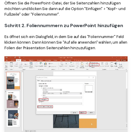
Öffnen Sie die PowerPoint-Datei, der Sie Seitenzahlen hinzufügen
Freiberufler
PDF-bezogene Informationen, die Sie benötigen.
möchten und klicken Sie dann auf die Option "Einfügen" > "Kopf- und
Fußzeile" oder "Foliennummer".
Download-Zentrum
Alle PDF-Funktionen
Schritt 2. Foliennummern zu PowerPoint hinzufügen
Laden Sie die leistungsstärksten und einfachsten PDF-Tools h
Es öffnet sich ein Dialogfeld, in dem Sie auf das "Foliennummer" Feld
klicken können. Dann können Sie "Auf alle anwenden" wählen, um allen
Folien der Präsentation Seitenzahlen hinzuzufügen.