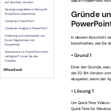
das in PowerPoint nicht
auf dem Mac drucken
Hintergrundgrafiken in Microsoft
Gründe un
PowerPoint bearbeiten
PowerPoin
Compress PowerPoint
Compress Images in PowerPoint
Anleitung zum Verknüpfen von
In diesem Abschnitt w
Excel-Diagrammen mit
beschrieben, wie Sie d
PowerPoint
Quicktime ist in PowerPoint nicht
• Grund 1
verfügbar? Lösen Sie das
Problem.
Einer der Gründe, waru
Office Excel
die 32-Bit-Version v
abspielen, wenn der Ap
• Lösung 1
Um QuickTime Videos o
QuickTime für Windows 