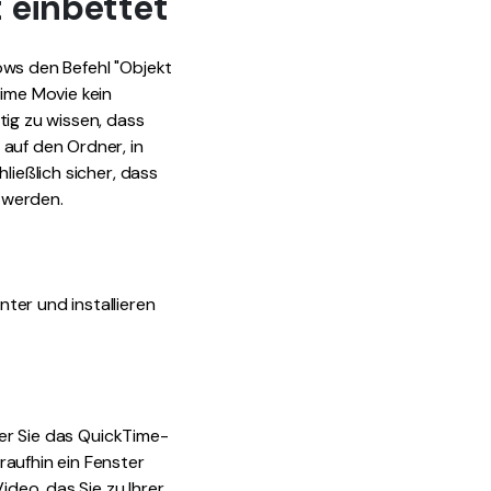
 einbettet
ows den Befehl "Objekt
Time Movie kein
tig zu wissen, dass
 auf den Ordner, in
ließlich sicher, dass
 werden.
ter und installieren
der Sie das QuickTime-
raufhin ein Fenster
ideo, das Sie zu Ihrer