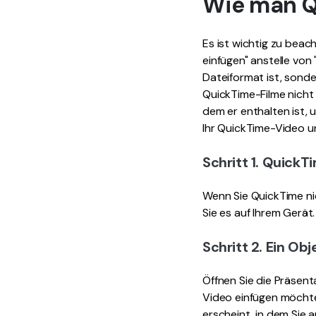
Wie man Q
Es ist wichtig zu beac
einfügen" anstelle von
Dateiformat ist, sonde
QuickTime-Filme nicht 
dem er enthalten ist, 
Ihr QuickTime-Video u
Schritt 1. QuickT
Wenn Sie QuickTime nic
Sie es auf Ihrem Gerät.
Schritt 2. Ein Ob
Öffnen Sie die Präsenta
Video einfügen möchten
erscheint, in dem Sie a