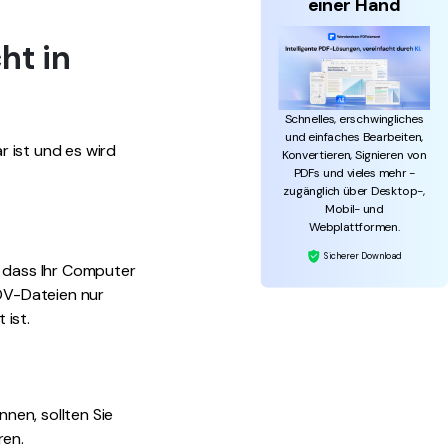
einer Hand
ht in
Schnelles, erschwingliches
und einfaches Bearbeiten,
 ist und es wird
Konvertieren, Signieren von
PDFs und vieles mehr -
zugänglich über Desktop-,
Mobil- und
Webplattformen.
Sicherer Download
, dass Ihr Computer
OV-Dateien nur
 ist.
nen, sollten Sie
ren.