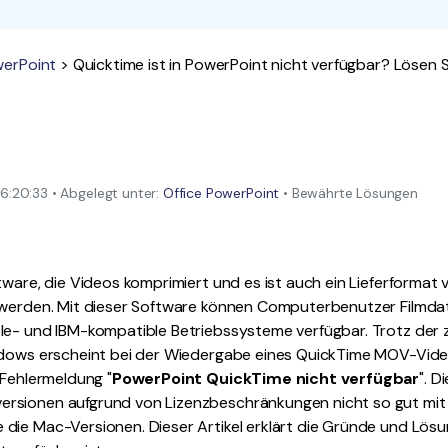
Alle Produkte ansehen
La
Alle PDF-Funktionen
To
werPoint
> Quicktime ist in PowerPoint nicht verfügbar? Lösen 
:20:33 • Abgelegt unter:
Office PowerPoint
• Bewährte Lösungen
tware, die Videos komprimiert und es ist auch ein Lieferformat
 werden. Mit dieser Software können Computerbenutzer Filmdate
le- und IBM-kompatible Betriebssysteme verfügbar. Trotz der 
ndows erscheint bei der Wiedergabe eines QuickTime MOV-Video
 Fehlermeldung "
PowerPoint QuickTime nicht verfügbar
". D
rsionen aufgrund von Lizenzbeschränkungen nicht so gut mit
die Mac-Versionen. Dieser Artikel erklärt die Gründe und Lösu