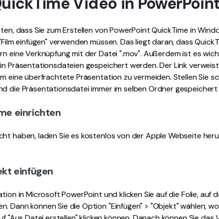
uickTime Video in PowerPoint
hten, dass Sie zum Erstellen von PowerPoint QuickTime in Wind
 "Film einfügen" verwenden müssen. Das liegt daran, dass Quick
rn eine Verknüpfung mit der Datei ".mov". Außerdem ist es wich
in Präsentationsdateien gespeichert werden. Der Link verweist
um eine überfrachtete Präsentation zu vermeiden. Stellen Sie sch
nd die Präsentationsdatei immer im selben Ordner gespeichert
ime einrichten
ht haben, laden Sie es kostenlos von der Apple Webseite herun
jekt einfügen
tion in Microsoft PowerPoint und klicken Sie auf die Folie, auf 
. Dann können Sie die Option "Einfügen" > "Objekt" wählen, wo
uf "Aus Datei erstellen" klicken können. Danach können Sie das V