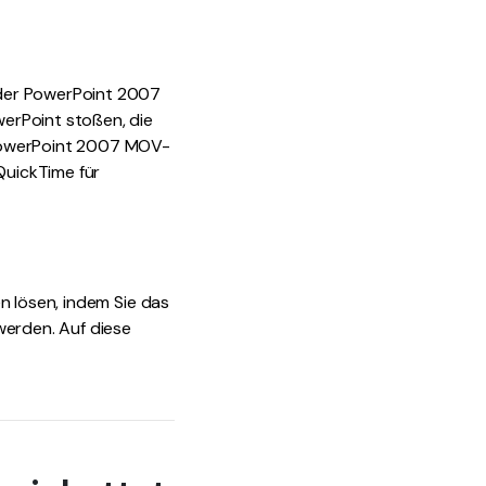
oder PowerPoint 2007
erPoint stoßen, die
 PowerPoint 2007 MOV-
QuickTime für
n lösen, indem Sie das
werden. Auf diese