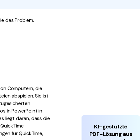
den Sie die leistungsstärksten und einfachsten PDF-
ols herunter.
Sie das Problem.
 von Computern, die
ien abspielen. Sie ist
zugesicherten
s in PowerPoint in
ies liegt daran, dass die
 QuickTime
KI-gestützte
ngen für QuickTime,
PDF-Lösung aus