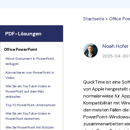
Startseite
>
Office Po
PDF-Lösungen
Noah Hofer
Office PowerPoint
2025-04-30 16
Word-Dokument in PowerPoint
einfügen
Konvertieren von PowerPoint in
Video
QuickTime ist eine Sof
Wie Sie ein YouTube-Video in
von Apple hergestellt
PowerPoint auf dem Mac
normalerweise für App
einbinden
Kompatibilität mit Wi
Top 10 PowerPoint-Alternativen
den meisten Fällen die
Wie Sie ein YouTube-Video in
PowerPoint-Windowsve
PowerPoint einbetten
zusammenarbeiten wie 
Wie Sie PowerPoint mit Notizen