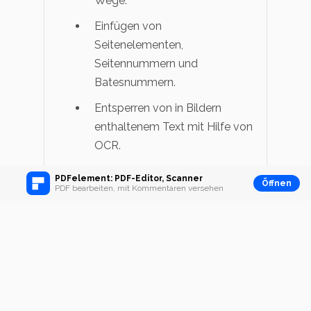
Wege.
Einfügen von
Seitenelementen,
Seitennummern und
Batesnummern.
Entsperren von in Bildern
enthaltenem Text mit Hilfe von
OCR.
Durchführen von
PDFelement: PDF-Editor, Scanner
Öffnen
PDF bearbeiten, mit Kommentaren versehen
Stapelverarbeitung zum
Konvertieren, Extrahieren von
Daten, Wasserzeichen und
Batesnummern.