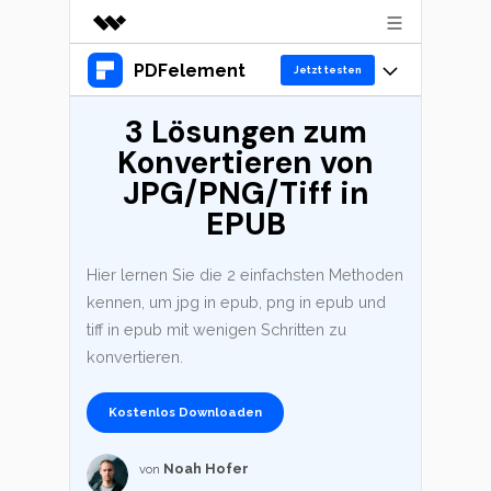
PDFelement
Top-Produkte
Jetzt testen
KI-gestützte digitale Kreativität
3 Lösungen zum
Produkte
Business
Dienstprogramme
Konvertieren von
Überblick
Desktop
Lösungen
Über uns
JPG/PNG/Tiff in
Lösungen
PDFelement für Windows
EPUB
Benutzer im Bildungswesen
Presseraum
Ressourcen
PDFelement für Mac
PDF lesen
Hier lernen Sie die 2 einfachsten Methoden
Shop
Heiße Themen
Business
kennen, um jpg in epub, png in epub und
Mobile App
PDF kommentieren
Top PDF-Software
tiff in epub mit wenigen Schritten zu
PDFelement für iPhone/iPad
Support
KMU von 1-10p
PDF erstellen
konvertieren.
Jetzt kaufen
Anmelden
How-Tos
PDFelement für Android
PDF kombinieren
Kostenlos Downloaden
10p+ Unternehmen
Mac-Software
Cloud
PDF drucken
OCR PDF Tipps
Noah Hofer
von
PDFelement Cloud