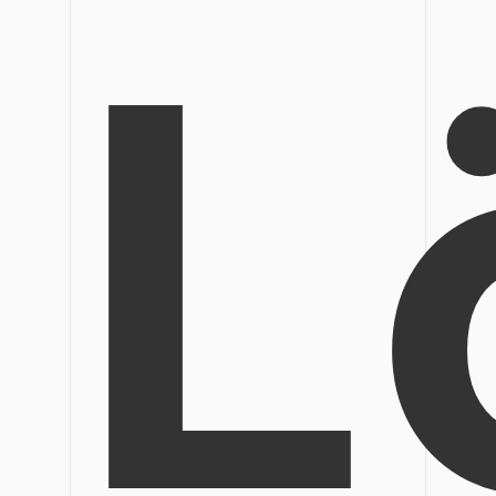
L
Veröffentlichung
Bearbeiten, Drucken und Anpassen von kostenlosen 
Freiberufler
PDF-Wissen
PDF-bezogene Informationen, die Sie benötigen.
Alle PDF-Funktionen
Download-Zentrum
Laden Sie die leistungsstärksten und einfachsten PDF