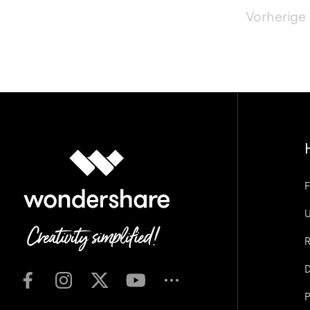
Vorherige 
F
U
R
D
P