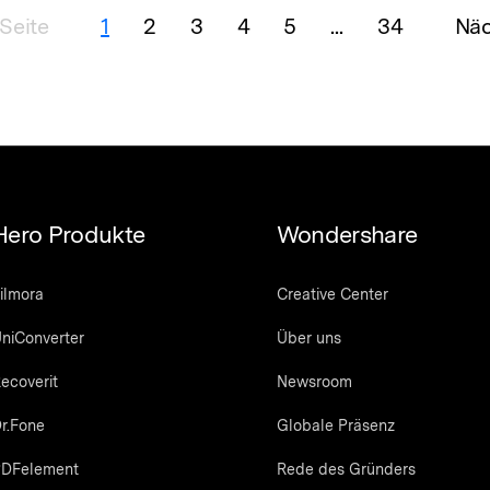
Seite
1
2
3
4
5
...
34
Näc
Hero Produkte
Wondershare
ilmora
Creative Center
niConverter
Über uns
ecoverit
Newsroom
r.Fone
Globale Präsenz
DFelement
Rede des Gründers