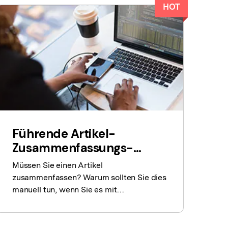
HOT
den Sie die leistungsstärksten und einfachsten PDF-
ols herunter.
Führende Artikel-
Zusammenfassungs-
Programme auf dem
Müssen Sie einen Artikel
Markt
zusammenfassen? Warum sollten Sie dies
manuell tun, wenn Sie es mit
Softwareprogrammen schnell erledigen
können? Hier finden Sie eine Liste der
besten Tools für die Zusammenfassung