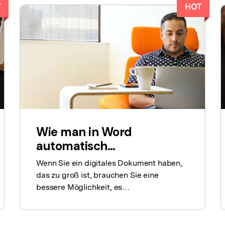
Alle Produkte ansehen
T
HOT
La
Alle PDF-Funktionen
To
Wie man in Word
automatisch
zusammenfasst
Wenn Sie ein digitales Dokument haben,
das zu groß ist, brauchen Sie eine
bessere Möglichkeit, es
zusammenzufassen. Hier finden Sie eine
einfache Anleitung zur Verwendung der
Funktion der automatischen