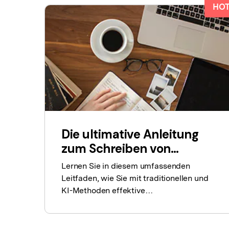
HO
Die ultimative Anleitung
zum Schreiben von
Artikelzusammenfassungen
Lernen Sie in diesem umfassenden
[Traditionelle und AI-
Leitfaden, wie Sie mit traditionellen und
Methode]
KI-Methoden effektive
Artikelzusammenfassungen schreiben.
Verbessern Sie Ihre Schreibfähigkeiten
und sparen Sie Zeit mit unseren Tipps.