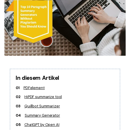
Freiberufler
PDF-bezogene Informationen, die Sie benötigen.
Download-Zentrum
Alle PDF-Funktionen
Laden Sie die leistungsstärksten und einfachsten PDF-Tools h
In diesem Artikel
01
PDFelement
02
HiPDF summarize tool
03
Quillbot Summarizer
04
Summary Generator
05
ChatGPT by Open AI