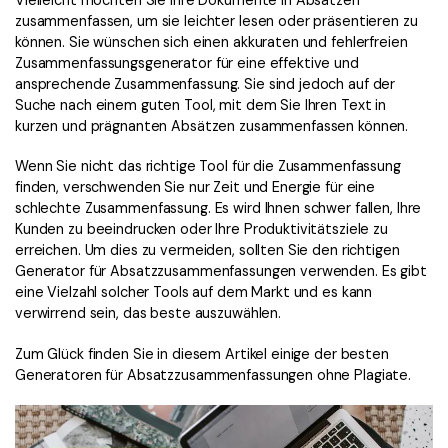
Vielleicht möchten Sie Ihre Dokumente in Absätzen
Kontakt zum Support
PDF OCR
zusammenfassen, um sie leichter lesen oder präsentieren zu
Was ist NEU
können. Sie wünschen sich einen akkuraten und fehlerfreien
PDF-Daten extrahieren
Zusammenfassungsgenerator für eine effektive und
ansprechende Zusammenfassung. Sie sind jedoch auf der
PDF freigeben
Benutzerhandbuch
Suche nach einem guten Tool, mit dem Sie Ihren Text in
eSign PDFs rechtmäßig
kurzen und prägnanten Absätzen zusammenfassen können.
PDFelement für Windows
Neu
PDFelement für Mac
Wenn Sie nicht das richtige Tool für die Zusammenfassung
Branchen
finden, verschwenden Sie nur Zeit und Energie für eine
PDFelement für iOS
schlechte Zusammenfassung. Es wird Ihnen schwer fallen, Ihre
Bildung
Kunden zu beeindrucken oder Ihre Produktivitätsziele zu
PDFelement für Android
IT-Dienstleistung
erreichen. Um dies zu vermeiden, sollten Sie den richtigen
Generator für Absatzzusammenfassungen verwenden. Es gibt
Mehr erfahren
Rechtliches
eine Vielzahl solcher Tools auf dem Markt und es kann
Bewertungen
verwirrend sein, das beste auszuwählen.
Gesundheitswesen
Sehen Sie, was unsere Nutzer sagen.
Zum Glück finden Sie in diesem Artikel einige der besten
Finanzen
Generatoren für Absatzzusammenfassungen ohne Plagiate.
Kostenlose PDF-Vorlagen
Regierung
Bearbeiten, Drucken und Anpassen von kostenlosen Vorlagen.
Veröffentlichung
PDF-Wissen