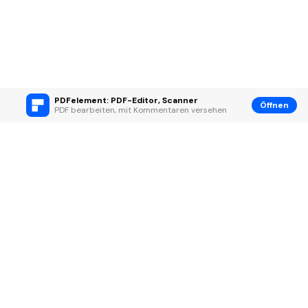
PDFelement: PDF-Editor, Scanner
Öffnen
PDF bearbeiten, mit Kommentaren versehen
Hero Produkte
Wondershare
KI entdecken
Hilfe-Center