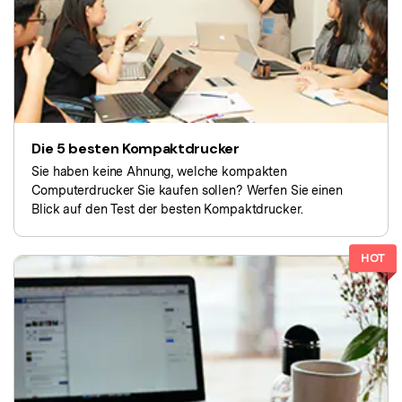
Kontakt zum Support
PDF OCR
Was ist NEU
PDF-Daten extrahieren
PDF freigeben
Benutzerhandbuch
eSign PDFs rechtmäßig
PDFelement für Windows
Neu
Die 5 besten Kompaktdrucker
PDFelement für Mac
Branchen
Sie haben keine Ahnung, welche kompakten
PDFelement für iOS
Bildung
Computerdrucker Sie kaufen sollen? Werfen Sie einen
Blick auf den Test der besten Kompaktdrucker.
PDFelement für Android
IT-Dienstleistung
Mehr erfahren
Rechtliches
HOT
Bewertungen
Gesundheitswesen
Sehen Sie, was unsere Nutzer sagen.
Finanzen
Kostenlose PDF-Vorlagen
Regierung
Bearbeiten, Drucken und Anpassen von kostenlosen Vorlagen.
Veröffentlichung
PDF-Wissen