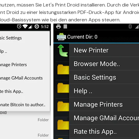
nutzen, müssen Sie Let's Print Droid installieren. Durch die Ve
rint Droid zu einer leistungsstarken PDF-Druck-App für Androi
Cloud-Basissystem wie bei den anderen Apps steuern.