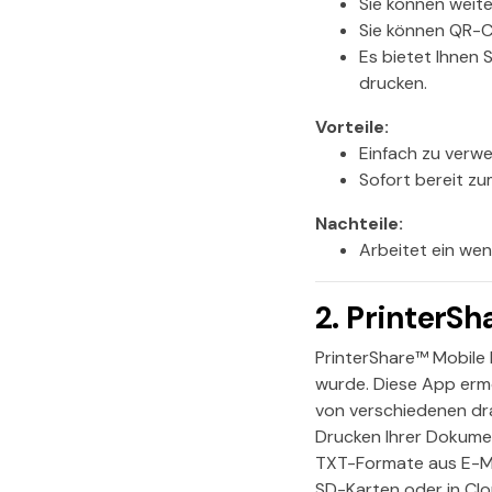
Sie können weit
Sie können QR-
Es bietet Ihnen
drucken.
Vorteile:
Einfach zu verw
Sofort bereit z
Nachteile:
Arbeitet ein wen
2. PrinterSh
PrinterShare™ Mobile 
wurde. Diese App ermö
von verschiedenen dr
Drucken Ihrer Dokume
TXT-Formate aus E-Mai
SD-Karten oder in Clo