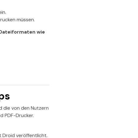
in.
drucken müssen.
 Dateiformaten wie
ps
nd die von den Nutzern
id PDF-Drucker.
Droid veröffentlicht.