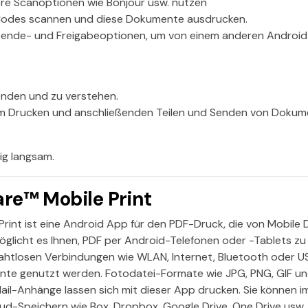
ere Scanoptionen wie Bonjour usw. nutzen
Codes scannen und diese Dokumente ausdrucken.
 Sende- und Freigabeoptionen, um von einem anderen Android
enden und zu verstehen.
um Drucken und anschließenden Teilen und Senden von Dokum
ig langsam.
are™ Mobile Print
Print ist eine Android App für den PDF-Druck, die von Mobile 
glicht es Ihnen, PDF per Android-Telefonen oder -Tablets zu 
ahtlosen Verbindungen wie WLAN, Internet, Bluetooth oder 
nte genutzt werden. Fotodatei-Formate wie JPG, PNG, GIF und
l-Anhänge lassen sich mit dieser App drucken. Sie können im
ud-Speichern wie Box, Dropbox, Google Drive, One Drive usw. 