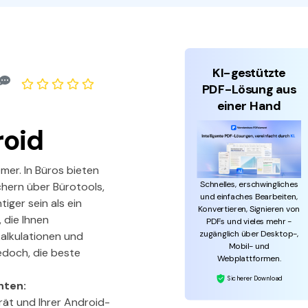
den Sie die leistungsstärksten und einfachsten PDF-
ols herunter.
KI-gestützte
PDF-Lösung aus
einer Hand
roid
er. In Büros bieten
Schnelles, erschwingliches
hern über Bürotools,
und einfaches Bearbeiten,
iger sein als ein
Konvertieren, Signieren von
 die Ihnen
PDFs und vieles mehr -
zugänglich über Desktop-,
kalkulationen und
Mobil- und
edoch, die beste
Webplattformen.
Sicherer Download
hten:
rät und Ihrer Android-