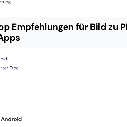
hrung.
 Top Empfehlungen für Bild zu 
 Apps
roid
rter Free
r Android