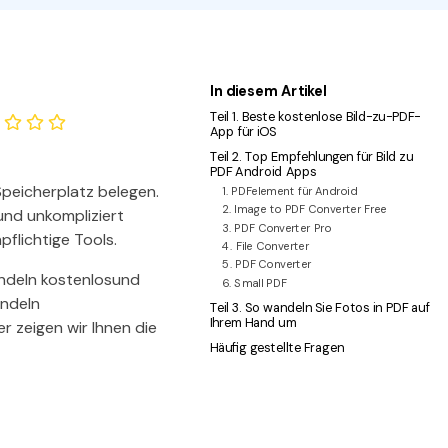
den Sie die leistungsstärksten und einfachsten PDF-
ols herunter.
In diesem Artikel
Teil 1. Beste kostenlose Bild-zu-PDF-
App für iOS
Teil 2. Top Empfehlungen für Bild zu
PDF Android Apps
 Speicherplatz belegen.
1. PDFelement für Android
2. Image to PDF Converter Free
und unkompliziert
3. PDF Converter Pro
flichtige Tools.
4. File Converter
5. PDF Converter
ndeln kostenlosund
6. Small PDF
andeln
Teil 3. So wandeln Sie Fotos in PDF auf
Ihrem Hand um
r zeigen wir Ihnen die
Häufig gestellte Fragen