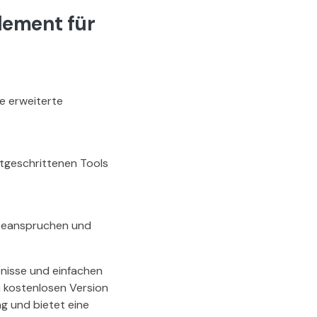
lement für
ge erweiterte
rtgeschrittenen Tools
 beanspruchen und
bnisse und einfachen
n kostenlosen Version
ng und bietet eine