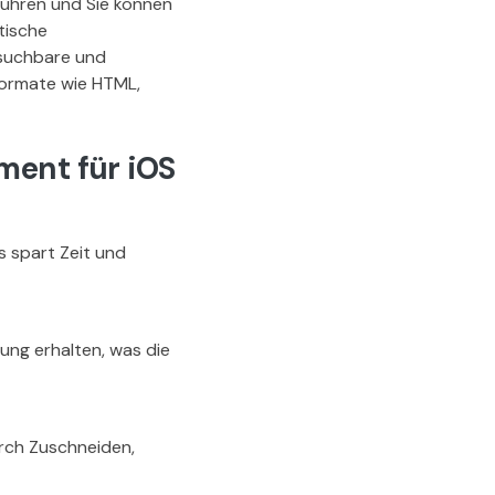
führen und Sie können
tische
hsuchbare und
Formate wie HTML,
ment für iOS
s spart Zeit und
ung erhalten, was die
urch Zuschneiden,