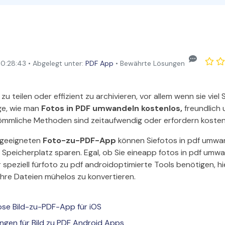
Alle Produkte ansehen
La
Alle PDF-Funktionen
To
:28:43 • Abgelegt unter:
PDF App
• Bewährte Lösungen
zu teilen oder effizient zu archivieren, vor allem wenn sie viel
age, wie man
Fotos in PDF umwandeln kostenlos,
freundlich 
kömmliche Methoden sind zeitaufwendig oder erfordern kostenp
r geeigneten
Foto-zu-PDF-App
können Siefotos in pdf umwa
n Speicherplatz sparen. Egal, ob Sie eineapp fotos in pdf umw
peziell fürfoto zu pdf androidoptimierte Tools benötigen, hie
hre Dateien mühelos zu konvertieren.
lose Bild-zu-PDF-App für iOS
ungen für Bild zu PDF Android Apps