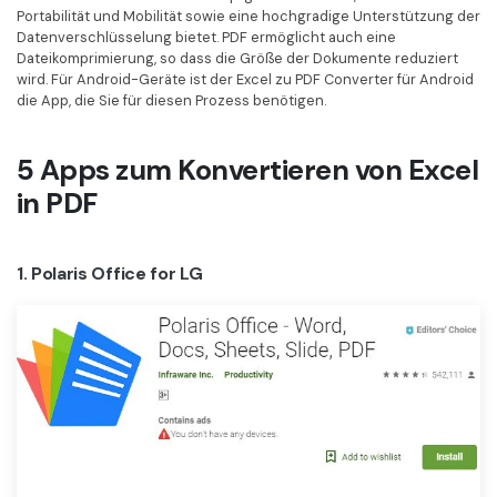
Kontakt zum Support
PDF OCR
Portabilität und Mobilität sowie eine hochgradige Unterstützung der
Datenverschlüsselung bietet. PDF ermöglicht auch eine
Was ist NEU
PDF-Daten extrahieren
Dateikomprimierung, so dass die Größe der Dokumente reduziert
wird. Für Android-Geräte ist der Excel zu PDF Converter für Android
PDF freigeben
Benutzerhandbuch
die App, die Sie für diesen Prozess benötigen.
eSign PDFs rechtmäßig
PDFelement für Windows
Neu
5 Apps zum Konvertieren von Excel
PDFelement für Mac
Branchen
in PDF
PDFelement für iOS
Bildung
PDFelement für Android
1. Polaris Office for LG
IT-Dienstleistung
Mehr erfahren
Rechtliches
Bewertungen
Gesundheitswesen
Sehen Sie, was unsere Nutzer sagen.
Finanzen
Kostenlose PDF-Vorlagen
Regierung
Bearbeiten, Drucken und Anpassen von kostenlosen Vorlagen.
Veröffentlichung
PDF-Wissen