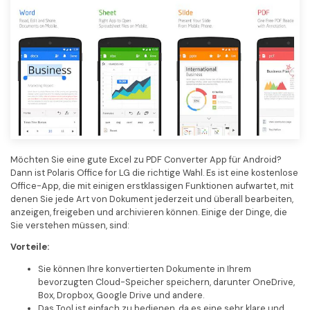
Freiberufler
PDF-bezogene Informationen, die Sie benötigen.
Download-Zentrum
Alle PDF-Funktionen
Laden Sie die leistungsstärksten und einfachsten PDF-Tools h
Möchten Sie eine gute Excel zu PDF Converter App für Android?
Dann ist Polaris Office for LG die richtige Wahl. Es ist eine kostenlose
Office-App, die mit einigen erstklassigen Funktionen aufwartet, mit
denen Sie jede Art von Dokument jederzeit und überall bearbeiten,
anzeigen, freigeben und archivieren können. Einige der Dinge, die
Sie verstehen müssen, sind:
Vorteile:
Sie können Ihre konvertierten Dokumente in Ihrem
bevorzugten Cloud-Speicher speichern, darunter OneDrive,
Box, Dropbox, Google Drive und andere.
Das Tool ist einfach zu bedienen, da es eine sehr klare und