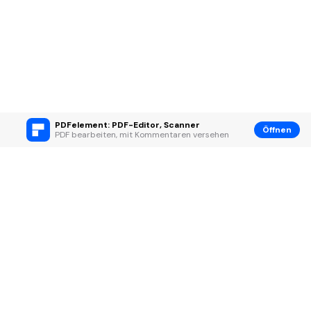
PDFelement: PDF-Editor, Scanner
Öffnen
PDF bearbeiten, mit Kommentaren versehen
Hero Produkte
Wondershare
KI entdecken
Hilfe-Center