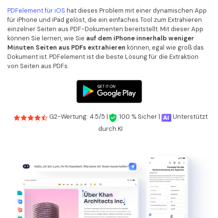
Freiberufler
PDF-bezogene Informationen, die Sie benötigen.
PDFelement für iOS
hat dieses Problem mit einer dynamischen App
für iPhone und iPad gelöst, die ein einfaches Tool zum Extrahieren
Download-Zentrum
einzelner Seiten aus PDF-Dokumenten bereitstellt. Mit dieser App
können Sie lernen, wie Sie
auf dem iPhone innerhalb weniger
Alle PDF-Funktionen
Laden Sie die leistungsstärksten und einfachsten PDF-Tools h
Minuten Seiten aus PDFs extrahieren
können, egal wie groß das
Dokument ist. PDFelement ist die beste Lösung für die Extraktion
von Seiten aus PDFs.
G2-Wertung: 4.5/5 |
100 % Sicher |
Unterstützt
durch KI