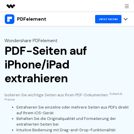
PDFelement
Top-Produkte
Jetzt testen
KI-gestützte digitale Kreativität
Produkte
Business
Dienstprogramme
Wondershare PDFelement
Überblick
PDF-Seiten auf
Desktop
Lösungen
Über uns
Lösungen
PDFelement für Windows
iPhone/iPad
Benutzer im Bildungswesen
Ressourcen
Presseraum
PDFelement für Mac
extrahieren
PDF lesen
Heiße Themen
Business
Shop
Mobile App
PDF kommentieren
Top PDF-Software
Support
Einfach &
Isolieren Sie wichtige Seiten aus Ihren PDF-Dokumenten.
KMU von 1-10p
PDFelement für iPhone/iPad
Anmelden
Jetzt kaufen
PDF erstellen
Präzise
How-Tos
Extrahieren Sie einzelne oder mehrere Seiten aus PDFs direkt
PDFelement für Android
PDF kombinieren
Mac-Software
10p+ Unternehmen
auf Ihrem iOS-Gerät
Behalten Sie die Originalqualität und Formatierung der
PDF drucken
Cloud
OCR PDF Tipps
extrahierten Seiten bei
Intuitive Bedienung mit Drag-and-Drop-Funktionalität