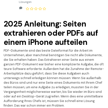
Kontakt zum Support
PDF OCR
Lösungen
Was ist NEU
PDF-Daten extrahieren
PDF freigeben
2025 Anleitung: Seiten
Benutzerhandbuch
extrahieren oder PDFs auf
eSign PDFs rechtmäßig
PDFelement für Windows
Neu
einem iPhone aufteilen
PDFelement für Mac
Branchen
PDFelement für iOS
Bildung
PDF-Dokumente sind das beste Dateiformat für die Arbeit im
Unternehmen, aber manchmal benötigen Sie nicht alle Dokumente,
PDFelement für Android
IT-Dienstleistung
die Sie erhalten haben. Das Extrahieren einer Seite aus einem
ganzen PDF-Dokument war bisher eine komplizierte Aufgabe, die oft
Mehr erfahren
Rechtliches
teure Software erforderte. Außerdem hat die Zunahme der Remote-
Arbeitsplätze dazu geführt, dass Sie diese Aufgaben auch
Bewertungen
Gesundheitswesen
unterwegs schnell erledigen können müssen. Wenn Sie außerhalb
Sehen Sie, was unsere Nutzer sagen.
des Büros sind und nur eine Seite eines Dokuments mit Ihrem Chef
Finanzen
teilen müssen, um eine Aufgabe zu erledigen, mussten Sie in der
Kostenlose PDF-Vorlagen
Vergangenheit möglicherweise warten, bis Sie wieder im Büro sind
Regierung
oder auf ein Desktop-Gerät zugreifen. Wenn dies eine unmittelbare
Bearbeiten, Drucken und Anpassen von kostenlosen Vorlagen.
Aufforderung Ihres Chefs ist, müssen Sie schnell eine Lösung
Veröffentlichung
finden. Das war schon immer ein Problem.
PDF-Wissen