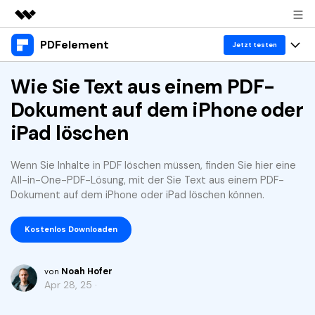
PDFelement
Top-Produkte
Jetzt testen
KI-gestützte digitale Kreativität
Produkte
Wie Sie Text aus einem PDF-
Business
Dienstprogramme
Dokument auf dem iPhone oder
Überblick
Desktop
Lösungen
Über uns
iPad löschen
Lösungen
PDFelement für Windows
Benutzer im Bildungswesen
Ressourcen
Presseraum
Wenn Sie Inhalte in PDF löschen müssen, finden Sie hier eine
PDFelement für Mac
PDF lesen
All-in-One-PDF-Lösung, mit der Sie Text aus einem PDF-
Heiße Themen
Business
Shop
Dokument auf dem iPhone oder iPad löschen können.
Mobile App
PDF kommentieren
Top PDF-Software
Support
KMU von 1-10p
PDFelement für iPhone/iPad
Anmelden
Jetzt kaufen
Kostenlos Downloaden
PDF erstellen
How-Tos
PDFelement für Android
PDF kombinieren
Mac-Software
10p+ Unternehmen
Noah Hofer
von
Apr 28, 25 ·
PDF drucken
Cloud
OCR PDF Tipps