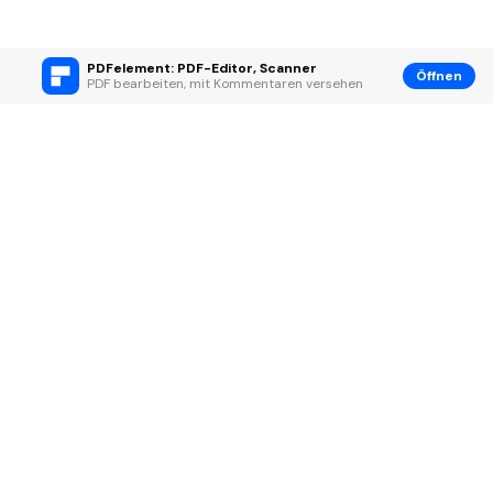
PDFelement: PDF-Editor, Scanner
Öffnen
PDF bearbeiten, mit Kommentaren versehen
Hero Produkte
Wondershare
KI entdecken
Hilfe-Center