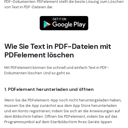
PDF-Dokumenten. PDFelement stellt die beste Lösung zum Löschen
Freiberufler
PDF-bezogene Informationen, die Sie benötigen.
von Text in PDF-Dateien dar.
Download-Zentrum
Alle PDF-Funktionen
Laden Sie die leistungsstärksten und einfachsten PDF-Tools h
Wie Sie Text in PDF-Dateien mit
PDFelement löschen
Mit PDFelement können Sie schnell und einfach Text in PDF-
Dokumenten löschen. Und so geht es:
1. PDFelement herunterladen und öffnen
Wenn Sie die PDFelement-App noch nicht heruntergeladen haben,
müssen Sie die App zunächst aus dem App Store herunterladen
und ein Konto registrieren, indem Sie sich an die Anweisungen auf
dem Bildschirm halten. Öffnen Sie PDFelement, indem Sie auf das
Programmsymbol auf dem Startbildschirm Ihres Geräts tippen.