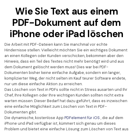
Kontakt zum Support
PDF OCR
Wie Sie Text aus einem
Was ist NEU
PDF-Daten extrahieren
PDF-Dokument auf dem
PDF freigeben
Benutzerhandbuch
iPhone oder iPad löschen
eSign PDFs rechtmäßig
PDFelement für Windows
Neu
Die Arbeit mit PDF-Dateien kann Sie manchmal vor echte
PDFelement für Mac
Hindernisse stellen. Vielleicht möchten Sie ein wichtiges Dokument
Branchen
an einen Kollegen oder Kunden verschicken, bekommen aber den
PDFelement für iOS
Hinweis, dass ein Teil des Textes nicht mehr benötigt wird und aus
Bildung
dem Dokument gelöscht werden muss! Dies war bei PDF-
PDFelement für Android
Dokumenten bisher keine einfache Aufgabe, sondern ein langer,
IT-Dienstleistung
komplizierter Weg, der nicht selten im Kauf teurer Software endete,
Mehr erfahren
Rechtliches
nur um diese einfache Aktion zu erreichen.
Das Löschen von Text in PDFs sollte nicht in Stress ausarten und Ihr
Bewertungen
Gesundheitswesen
Chef, Ihre Kollegen oder Ihre wichtigen Kunden sollten nicht extra
warten müssen. Dieser Bedarf hat dazu geführt, dass es inzwischen
Sehen Sie, was unsere Nutzer sagen.
Finanzen
eine einfache Möglichkeit zum Löschen von Text in PDF-
Kostenlose PDF-Vorlagen
Dokumenten gibt.
Regierung
Die dynamische, kostenlose App
PDFelement für iOS
, die auf dem
Bearbeiten, Drucken und Anpassen von kostenlosen Vorlagen.
iPhone und iPad verfügbar ist, kümmert sich genau um dieses
Veröffentlichung
Problem und bietet eine einfache Lösung zum Löschen von Text aus
PDF-Wissen