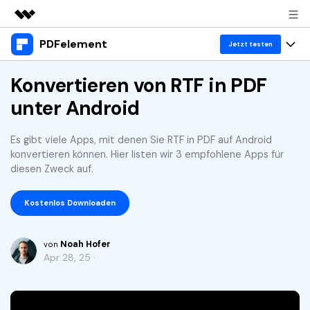
PDFelement
Top-Produkte
Jetzt testen
KI-gestützte digitale Kreativität
Produkte
Konvertieren von RTF in PDF
Business
Dienstprogramme
unter Android
Überblick
Desktop
Lösungen
Über uns
Lösungen
PDFelement für Windows
Es gibt viele Apps, mit denen Sie RTF in PDF auf Android
Benutzer im Bildungswesen
Ressourcen
Presseraum
konvertieren können. Hier listen wir 3 empfohlene Apps für
PDFelement für Mac
diesen Zweck auf.
PDF lesen
Heiße Themen
Business
Shop
Mobile App
PDF kommentieren
Kostenlos Downloaden
Top PDF-Software
Support
KMU von 1-10p
PDFelement für iPhone/iPad
Anmelden
Jetzt kaufen
PDF erstellen
How-Tos
Noah Hofer
von
PDFelement für Android
PDF kombinieren
Apr 28, 25 ·
Mac-Software
10p+ Unternehmen
PDF drucken
Cloud
OCR PDF Tipps