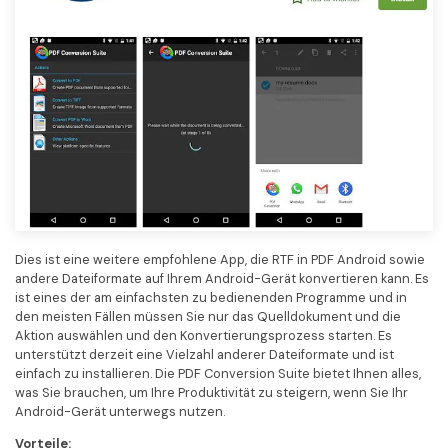
Freiberufler
PDF-bezogene Informationen, die Sie benötigen.
Download-Zentrum
Alle PDF-Funktionen
Laden Sie die leistungsstärksten und einfachsten PDF-Tools h
Dies ist eine weitere empfohlene App, die RTF in PDF Android sowie
andere Dateiformate auf Ihrem Android-Gerät konvertieren kann. Es
ist eines der am einfachsten zu bedienenden Programme und in
den meisten Fällen müssen Sie nur das Quelldokument und die
Aktion auswählen und den Konvertierungsprozess starten. Es
unterstützt derzeit eine Vielzahl anderer Dateiformate und ist
einfach zu installieren. Die PDF Conversion Suite bietet Ihnen alles,
was Sie brauchen, um Ihre Produktivität zu steigern, wenn Sie Ihr
Android-Gerät unterwegs nutzen.
Vorteile: