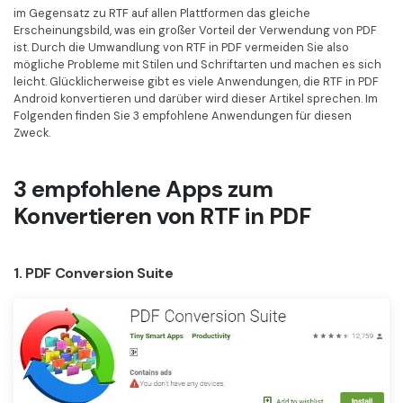
Kontakt zum Support
PDF OCR
im Gegensatz zu RTF auf allen Plattformen das gleiche
Erscheinungsbild, was ein großer Vorteil der Verwendung von PDF
Was ist NEU
PDF-Daten extrahieren
ist. Durch die Umwandlung von RTF in PDF vermeiden Sie also
mögliche Probleme mit Stilen und Schriftarten und machen es sich
PDF freigeben
Benutzerhandbuch
leicht. Glücklicherweise gibt es viele Anwendungen, die RTF in PDF
Android konvertieren und darüber wird dieser Artikel sprechen. Im
eSign PDFs rechtmäßig
PDFelement für Windows
Folgenden finden Sie 3 empfohlene Anwendungen für diesen
Neu
Zweck.
PDFelement für Mac
Branchen
PDFelement für iOS
3 empfohlene Apps zum
Bildung
Konvertieren von RTF in PDF
PDFelement für Android
IT-Dienstleistung
Mehr erfahren
Rechtliches
1. PDF Conversion Suite
Bewertungen
Gesundheitswesen
Sehen Sie, was unsere Nutzer sagen.
Finanzen
Kostenlose PDF-Vorlagen
Regierung
Bearbeiten, Drucken und Anpassen von kostenlosen Vorlagen.
Veröffentlichung
PDF-Wissen