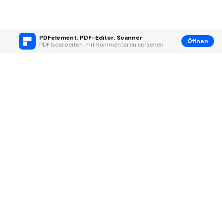
PDFelement: PDF-Editor, Scanner
Öffnen
PDF bearbeiten, mit Kommentaren versehen
Hero Produkte
Wondershare
KI entdecken
Hilfe-Center