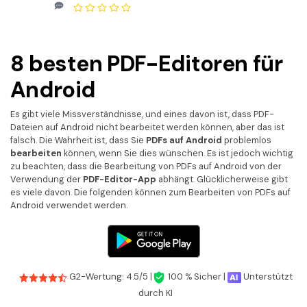
Kontakt zum Support
PDF OCR
Was ist NEU
PDF-Daten extrahieren
8 besten PDF-Editoren für
PDF freigeben
Benutzerhandbuch
Android
eSign PDFs rechtmäßig
PDFelement für Windows
Neu
PDFelement für Mac
Es gibt viele Missverständnisse, und eines davon ist, dass PDF-
Branchen
Dateien auf Android nicht bearbeitet werden können, aber das ist
PDFelement für iOS
falsch. Die Wahrheit ist, dass Sie
PDFs auf Android
problemlos
Bildung
bearbeiten
können, wenn Sie dies wünschen. Es ist jedoch wichtig
PDFelement für Android
zu beachten, dass die Bearbeitung von PDFs auf Android von der
IT-Dienstleistung
Verwendung der
PDF-Editor-App
abhängt. Glücklicherweise gibt
Mehr erfahren
es viele davon. Die folgenden können zum Bearbeiten von PDFs auf
Rechtliches
Android verwendet werden.
Bewertungen
Gesundheitswesen
Sehen Sie, was unsere Nutzer sagen.
Finanzen
Kostenlose PDF-Vorlagen
Regierung
G2-Wertung: 4.5/5 |
100 % Sicher |
Unterstützt
Bearbeiten, Drucken und Anpassen von kostenlosen Vorlagen.
durch KI
Veröffentlichung
PDF-Wissen