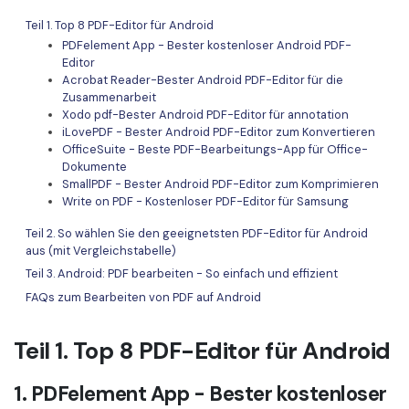
Freiberufler
PDF-bezogene Informationen, die Sie benötigen.
Teil 1. Top 8 PDF-Editor für Android
PDFelement App - Bester kostenloser Android PDF-
Download-Zentrum
Editor
Alle PDF-Funktionen
Laden Sie die leistungsstärksten und einfachsten PDF-Tools h
Acrobat Reader-Bester Android PDF-Editor für die
Zusammenarbeit
Xodo pdf-Bester Android PDF-Editor für annotation
iLovePDF - Bester Android PDF-Editor zum Konvertieren
OfficeSuite - Beste PDF-Bearbeitungs-App für Office-
Dokumente
SmallPDF - Bester Android PDF-Editor zum Komprimieren
Write on PDF - Kostenloser PDF-Editor für Samsung
Teil 2. So wählen Sie den geeignetsten PDF-Editor für Android
aus (mit Vergleichstabelle)
Teil 3. Android: PDF bearbeiten - So einfach und effizient
FAQs zum Bearbeiten von PDF auf Android
Teil 1. Top 8 PDF-Editor für Android
1. PDFelement App - Bester kostenloser