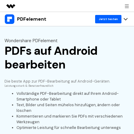
PDFelement
Top-Produkte
Jetzt testen
KI-gestützte digitale Kreativität
Produkte
Business
Dienstprogramme
Wondershare PDFelement
Überblick
PDFs auf Android
Desktop
Lösungen
Über uns
Lösungen
PDFelement für Windows
bearbeiten
Benutzer im Bildungswesen
Ressourcen
Presseraum
PDFelement für Mac
PDF lesen
Heiße Themen
Business
Shop
Die beste App zur PDF-Bearbeitung auf Android-Geräten.
Mobile App
PDF kommentieren
Leistungsstark & Benutzerfreundlich
Top PDF-Software
Vollständige PDF-Bearbeitung direkt auf Ihrem Android-
Support
KMU von 1-10p
PDFelement für iPhone/iPad
Anmelden
Jetzt kaufen
PDF erstellen
Smartphone oder Tablet
How-Tos
Text, Bilder und Seiten mühelos hinzufügen, ändern oder
PDFelement für Android
PDF kombinieren
löschen
Mac-Software
10p+ Unternehmen
Kommentieren und markieren Sie PDFs mit verschiedenen
Werkzeugen
PDF drucken
Cloud
OCR PDF Tipps
Optimierte Leistung für schnelle Bearbeitung unterwegs