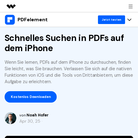
PDFelement
Top-Produkte
Jetzt testen
KI-gestützte digitale Kreativität
Produkte
Schnelles Suchen in PDFs auf
Business
Dienstprogramme
dem iPhone
Überblick
Desktop
Lösungen
Über uns
Lösungen
PDFelement für Windows
Wenn Sie lernen, PDFs auf dem iPhone zu durchsuchen, finden
Benutzer im Bildungswesen
Ressourcen
Presseraum
Sie leicht, was Sie brauchen. Verlassen Sie sich auf die nativen
PDFelement für Mac
Funktionen von iOS und die Tools von Drittanbietern, um diese
PDF lesen
Heiße Themen
Business
Shop
Aufgabe zu erleichtern.
Mobile App
PDF kommentieren
Top PDF-Software
Support
Kostenlos Downloaden
KMU von 1-10p
PDFelement für iPhone/iPad
Anmelden
Jetzt kaufen
PDF erstellen
How-Tos
PDFelement für Android
PDF kombinieren
Noah Hofer
Mac-Software
10p+ Unternehmen
von
Apr 30, 25 ·
PDF drucken
Cloud
OCR PDF Tipps