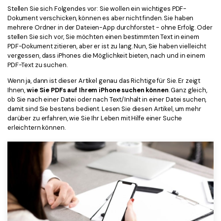
Kontakt zum Support
PDF OCR
Stellen Sie sich Folgendes vor: Sie wollen ein wichtiges PDF-
Dokument verschicken, können es aber nicht finden. Sie haben
Was ist NEU
PDF-Daten extrahieren
mehrere Ordner in der Dateien-App durchforstet - ohne Erfolg. Oder
stellen Sie sich vor, Sie möchten einen bestimmten Text in einem
PDF freigeben
Benutzerhandbuch
PDF-Dokument zitieren, aber er ist zu lang. Nun, Sie haben vielleicht
vergessen, dass iPhones die Möglichkeit bieten, nach und in einem
eSign PDFs rechtmäßig
PDFelement für Windows
Neu
PDF-Text zu suchen.
Wenn ja, dann ist dieser Artikel genau das Richtige für Sie. Er zeigt
PDFelement für Mac
Branchen
Ihnen,
wie Sie PDFs auf Ihrem iPhone suchen können
. Ganz gleich,
ob Sie nach einer Datei oder nach Text/Inhalt in einer Datei suchen,
PDFelement für iOS
Bildung
damit sind Sie bestens bedient. Lesen Sie diesen Artikel, um mehr
PDFelement für Android
darüber zu erfahren, wie Sie Ihr Leben mit Hilfe einer Suche
IT-Dienstleistung
erleichtern können.
Mehr erfahren
Rechtliches
Bewertungen
Gesundheitswesen
Sehen Sie, was unsere Nutzer sagen.
Finanzen
Kostenlose PDF-Vorlagen
Regierung
Bearbeiten, Drucken und Anpassen von kostenlosen Vorlagen.
Veröffentlichung
PDF-Wissen