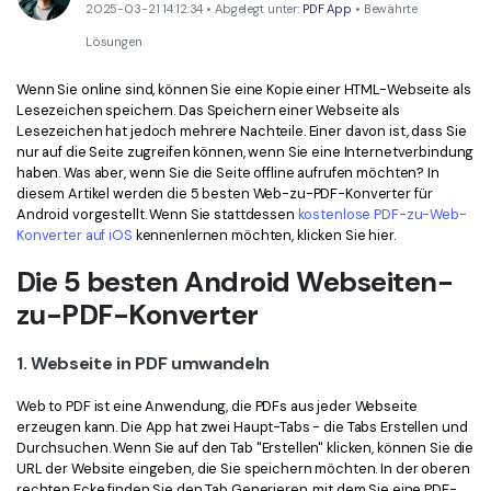
Kontakt zum Support
PDF OCR
2025-03-21 14:12:34 • Abgelegt unter:
PDF App
• Bewährte
Lösungen
Was ist NEU
PDF-Daten extrahieren
Wenn Sie online sind, können Sie eine Kopie einer HTML-Webseite als
PDF freigeben
Benutzerhandbuch
Lesezeichen speichern. Das Speichern einer Webseite als
Lesezeichen hat jedoch mehrere Nachteile. Einer davon ist, dass Sie
eSign PDFs rechtmäßig
PDFelement für Windows
Neu
nur auf die Seite zugreifen können, wenn Sie eine Internetverbindung
haben. Was aber, wenn Sie die Seite offline aufrufen möchten? In
PDFelement für Mac
Branchen
diesem Artikel werden die 5 besten Web-zu-PDF-Konverter für
Android vorgestellt. Wenn Sie stattdessen
kostenlose PDF-zu-Web-
PDFelement für iOS
Bildung
Konverter auf iOS
kennenlernen möchten, klicken Sie hier.
PDFelement für Android
IT-Dienstleistung
Die 5 besten Android Webseiten-
Mehr erfahren
zu-PDF-Konverter
Rechtliches
Bewertungen
Gesundheitswesen
1. Webseite in PDF umwandeln
Sehen Sie, was unsere Nutzer sagen.
Finanzen
Web to PDF ist eine Anwendung, die PDFs aus jeder Webseite
Kostenlose PDF-Vorlagen
erzeugen kann. Die App hat zwei Haupt-Tabs - die Tabs Erstellen und
Regierung
Bearbeiten, Drucken und Anpassen von kostenlosen Vorlagen.
Durchsuchen. Wenn Sie auf den Tab "Erstellen" klicken, können Sie die
URL der Website eingeben, die Sie speichern möchten. In der oberen
Veröffentlichung
PDF-Wissen
rechten Ecke finden Sie den Tab Generieren, mit dem Sie eine PDF-