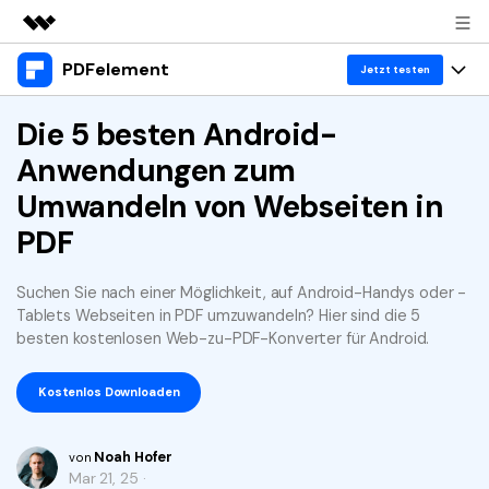
PDFelement
Top-Produkte
Jetzt testen
KI-gestützte digitale Kreativität
Produkte
Die 5 besten Android-
Business
Dienstprogramme
Anwendungen zum
Überblick
Desktop
Lösungen
Über uns
Umwandeln von Webseiten in
Lösungen
PDFelement für Windows
Benutzer im Bildungswesen
Ressourcen
PDF
Presseraum
PDFelement für Mac
PDF lesen
Heiße Themen
Business
Shop
Suchen Sie nach einer Möglichkeit, auf Android-Handys oder -
Mobile App
PDF kommentieren
Tablets Webseiten in PDF umzuwandeln? Hier sind die 5
Top PDF-Software
besten kostenlosen Web-zu-PDF-Konverter für Android.
Support
KMU von 1-10p
PDFelement für iPhone/iPad
Anmelden
Jetzt kaufen
PDF erstellen
How-Tos
Kostenlos Downloaden
PDFelement für Android
PDF kombinieren
Mac-Software
10p+ Unternehmen
PDF drucken
Cloud
OCR PDF Tipps
Noah Hofer
von
Mar 21, 25 ·