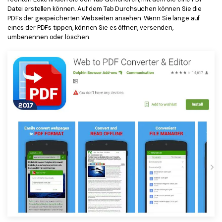
Datei erstellen können. Auf dem Tab Durchsuchen können Sie die
Freiberufler
PDF-bezogene Informationen, die Sie benötigen.
PDFs der gespeicherten Webseiten ansehen. Wenn Sie lange auf
eines der PDFs tippen, können Sie es öffnen, versenden,
Download-Zentrum
umbenennen oder löschen.
Alle PDF-Funktionen
Laden Sie die leistungsstärksten und einfachsten PDF-Tools h