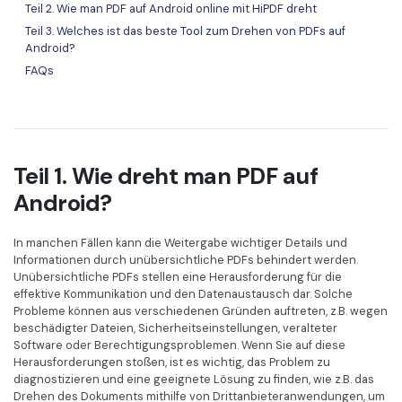
Teil 2. Wie man PDF auf Android online mit HiPDF dreht
Freiberufler
PDF-bezogene Informationen, die Sie benötigen.
Teil 3. Welches ist das beste Tool zum Drehen von PDFs auf
Android?
Download-Zentrum
FAQs
Alle PDF-Funktionen
Laden Sie die leistungsstärksten und einfachsten PDF-Tools h
Teil 1. Wie dreht man PDF auf
Android?
In manchen Fällen kann die Weitergabe wichtiger Details und
Informationen durch unübersichtliche PDFs behindert werden.
Unübersichtliche PDFs stellen eine Herausforderung für die
effektive Kommunikation und den Datenaustausch dar. Solche
Probleme können aus verschiedenen Gründen auftreten, z.B. wegen
beschädigter Dateien, Sicherheitseinstellungen, veralteter
Software oder Berechtigungsproblemen. Wenn Sie auf diese
Herausforderungen stoßen, ist es wichtig, das Problem zu
diagnostizieren und eine geeignete Lösung zu finden, wie z.B. das
Drehen des Dokuments mithilfe von Drittanbieteranwendungen, um