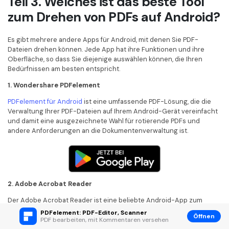
Teil 3. Welches ist das beste Tool
zum Drehen von PDFs auf Android?
Es gibt mehrere andere Apps für Android, mit denen Sie PDF-
Dateien drehen können. Jede App hat ihre Funktionen und ihre
Oberfläche, so dass Sie diejenige auswählen können, die Ihren
Bedürfnissen am besten entspricht.
1. Wondershare PDFelement
PDFelement für Android
ist eine umfassende PDF-Lösung, die die
Verwaltung Ihrer PDF-Dateien auf Ihrem Android-Gerät vereinfacht
und damit eine ausgezeichnete Wahl für rotierende PDFs und
andere Anforderungen an die Dokumentenverwaltung ist.
2. Adobe Acrobat Reader
Der Adobe Acrobat Reader ist eine beliebte Android-App zum
Anzeigen und Verwalten von PDFs. Er bietet grundlegende
PDFelement: PDF-Editor, Scanner
Öffnen
Bearbeitungstools wie das Drehen von PDF-Seiten und Funktionen
PDF bearbeiten, mit Kommentaren versehen