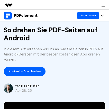
PDFelement
Top-Produkte
Jetzt testen
KI-gestützte digitale Kreativität
Produkte
So drehen Sie PDF-Seiten auf
Business
Dienstprogramme
Android
Überblick
Desktop
Lösungen
Über uns
Lösungen
PDFelement für Windows
In diesem Artikel sehen wir uns an, wie Sie Seiten in PDFs auf
Benutzer im Bildungswesen
Ressourcen
Presseraum
Android-Geräten mit der besten kostenlosen App drehen
PDFelement für Mac
können.
PDF lesen
Heiße Themen
Business
Shop
Mobile App
PDF kommentieren
Kostenlos Downloaden
Top PDF-Software
Support
KMU von 1-10p
PDFelement für iPhone/iPad
Anmelden
Jetzt kaufen
PDF erstellen
How-Tos
Noah Hofer
von
PDFelement für Android
PDF kombinieren
Apr 28, 25 ·
Mac-Software
10p+ Unternehmen
PDF drucken
Cloud
OCR PDF Tipps