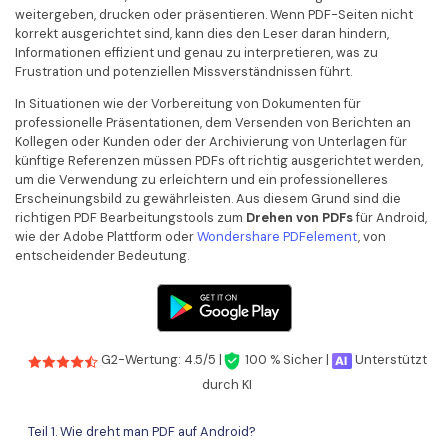
Kontakt zum Support
PDF OCR
weitergeben, drucken oder präsentieren. Wenn PDF-Seiten nicht
korrekt ausgerichtet sind, kann dies den Leser daran hindern,
Was ist NEU
PDF-Daten extrahieren
Informationen effizient und genau zu interpretieren, was zu
Frustration und potenziellen Missverständnissen führt.
PDF freigeben
Benutzerhandbuch
In Situationen wie der Vorbereitung von Dokumenten für
professionelle Präsentationen, dem Versenden von Berichten an
eSign PDFs rechtmäßig
PDFelement für Windows
Neu
Kollegen oder Kunden oder der Archivierung von Unterlagen für
künftige Referenzen müssen PDFs oft richtig ausgerichtet werden,
PDFelement für Mac
Branchen
um die Verwendung zu erleichtern und ein professionelleres
Erscheinungsbild zu gewährleisten. Aus diesem Grund sind die
PDFelement für iOS
Bildung
richtigen PDF Bearbeitungstools zum
Drehen von PDFs
für Android,
wie der Adobe Plattform oder
Wondershare PDFelement
, von
PDFelement für Android
IT-Dienstleistung
entscheidender Bedeutung.
Mehr erfahren
Rechtliches
Bewertungen
Gesundheitswesen
Sehen Sie, was unsere Nutzer sagen.
Finanzen
G2-Wertung: 4.5/5 |
100 % Sicher |
Unterstützt
Kostenlose PDF-Vorlagen
durch KI
Regierung
Bearbeiten, Drucken und Anpassen von kostenlosen Vorlagen.
Veröffentlichung
Teil 1. Wie dreht man PDF auf Android?
PDF-Wissen