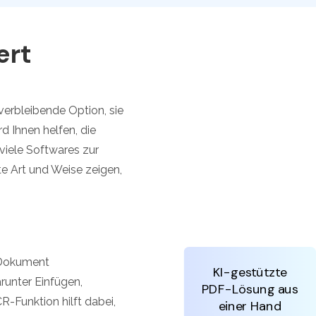
den Sie die leistungsstärksten und einfachsten PDF-
ols herunter.
ert
verbleibende Option, sie
d Ihnen helfen, die
viele Softwares zur
te Art und Weise zeigen,
-Dokument
KI-gestützte
runter Einfügen,
PDF-Lösung aus
R-Funktion hilft dabei,
einer Hand