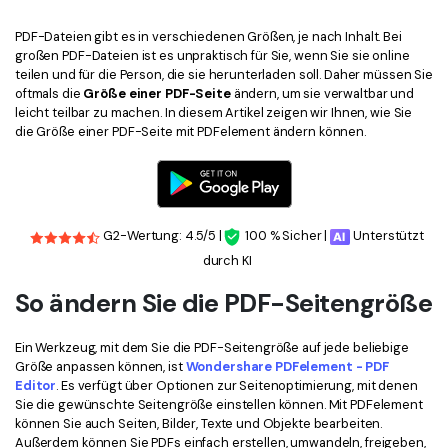
Kontakt zum Support
PDF OCR
PDF-Dateien gibt es in verschiedenen Größen, je nach Inhalt. Bei
Was ist NEU
PDF-Daten extrahieren
großen PDF-Dateien ist es unpraktisch für Sie, wenn Sie sie online
teilen und für die Person, die sie herunterladen soll. Daher müssen Sie
PDF freigeben
Benutzerhandbuch
oftmals die
Größe einer PDF-Seite
ändern, um sie verwaltbar und
leicht teilbar zu machen. In diesem Artikel zeigen wir Ihnen, wie Sie
eSign PDFs rechtmäßig
PDFelement für Windows
Neu
die Größe einer PDF-Seite mit PDFelement ändern können.
PDFelement für Mac
Branchen
PDFelement für iOS
Bildung
G2-Wertung: 4.5/5 |
100 % Sicher |
Unterstützt
PDFelement für Android
IT-Dienstleistung
durch KI
Mehr erfahren
Rechtliches
So ändern Sie die PDF-Seitengröße
Bewertungen
Gesundheitswesen
Sehen Sie, was unsere Nutzer sagen.
Ein Werkzeug, mit dem Sie die PDF-Seitengröße auf jede beliebige
Finanzen
Größe anpassen können, ist
Wondershare PDFelement - PDF
Kostenlose PDF-Vorlagen
Editor
. Es verfügt über Optionen zur Seitenoptimierung, mit denen
Regierung
Bearbeiten, Drucken und Anpassen von kostenlosen Vorlagen.
Sie die gewünschte Seitengröße einstellen können. Mit PDFelement
können Sie auch Seiten, Bilder, Texte und Objekte bearbeiten.
Veröffentlichung
PDF-Wissen
Außerdem können Sie PDFs einfach erstellen, umwandeln, freigeben,