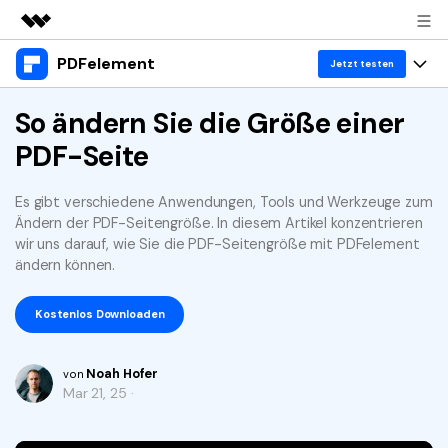
PDFelement
Top-Produkte
Jetzt testen
KI-gestützte digitale Kreativität
Produkte
So ändern Sie die Größe einer
Business
Dienstprogramme
PDF-Seite
Überblick
Desktop
Lösungen
Über uns
Lösungen
PDFelement für Windows
Es gibt verschiedene Anwendungen, Tools und Werkzeuge zum
Benutzer im Bildungswesen
Ressourcen
Presseraum
Ändern der PDF-Seitengröße. In diesem Artikel konzentrieren
PDFelement für Mac
wir uns darauf, wie Sie die PDF-Seitengröße mit PDFelement
PDF lesen
Heiße Themen
Business
Shop
ändern können.
Mobile App
PDF kommentieren
Top PDF-Software
Support
Kostenlos Downloaden
KMU von 1-10p
PDFelement für iPhone/iPad
Anmelden
Jetzt kaufen
PDF erstellen
How-Tos
PDFelement für Android
PDF kombinieren
Noah Hofer
Mac-Software
10p+ Unternehmen
von
Mar 21, 25 ·
PDF drucken
Cloud
OCR PDF Tipps