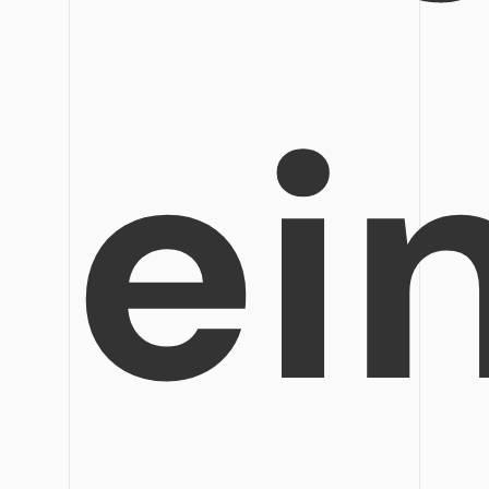
Veröffentlichung
Bearbeiten, Drucken und Anpassen von kostenlosen 
Freiberufler
PDF-Wissen
ei
PDF-bezogene Informationen, die Sie benötigen.
Alle PDF-Funktionen
Download-Zentrum
Laden Sie die leistungsstärksten und einfachsten PDF