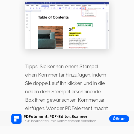
Tipps: Sie können einem Stempel
einen Kommentar hinzufügen, indem
Sie doppelt auf ihn klicken und in die
neben dem Stempel erscheinende
Box ihren gewünschten Kommentar
einfügen. Wonder PDFelement macht
es auf jeden Fall einfach, Stempel zu
PDFelement: PDF-Editor, Scanner
Öffnen
PDF bearbeiten, mit Kommentaren versehen
Ihren PDF-Dateien hinzufügen. Sie
werden es nicht bereuen.