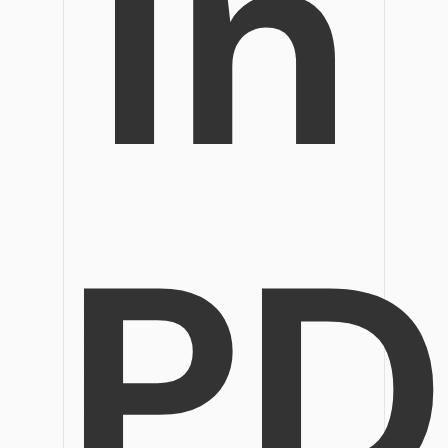
in
PD