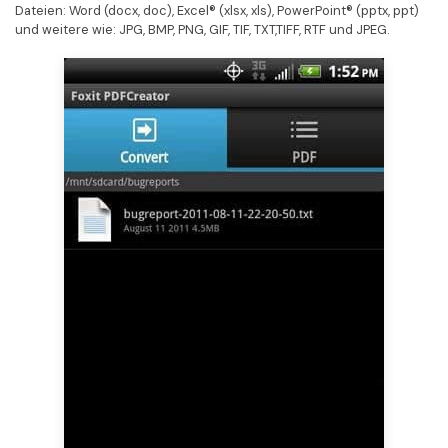
Dateien: Word (docx, doc), Excel® (xlsx, xls), PowerPoint® (pptx, ppt)
Freiberufler
PDF-bezogene Informationen, die Sie benötigen.
und weitere wie: JPG, BMP, PNG, GIF, TIF, TXT,TIFF, RTF und JPEG.
Download-Zentrum
Alle PDF-Funktionen
Laden Sie die leistungsstärksten und einfachsten PDF-Tools h