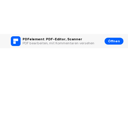
PDFelement: PDF-Editor, Scanner
Öffnen
PDF bearbeiten, mit Kommentaren versehen
Hero Produkte
Wondershare
KI entdecken
Hilfe-Center