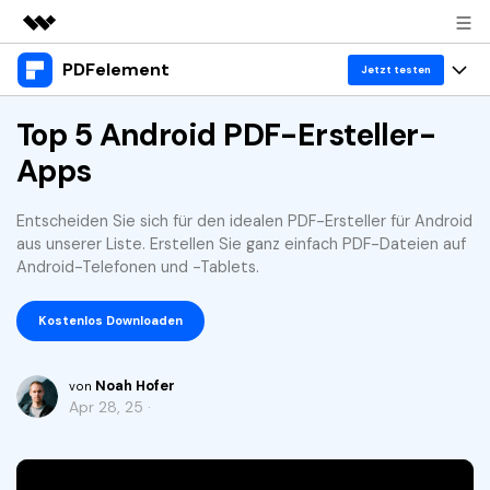
PDFelement
Top-Produkte
Jetzt testen
KI-gestützte digitale Kreativität
Produkte
Top 5 Android PDF-Ersteller-
Business
Dienstprogramme
Apps
Überblick
Desktop
Lösungen
Über uns
Lösungen
PDFelement für Windows
Entscheiden Sie sich für den idealen PDF-Ersteller für Android
Benutzer im Bildungswesen
Ressourcen
Presseraum
aus unserer Liste. Erstellen Sie ganz einfach PDF-Dateien auf
PDFelement für Mac
Android-Telefonen und -Tablets.
PDF lesen
Heiße Themen
Business
Shop
Mobile App
PDF kommentieren
Kostenlos Downloaden
Top PDF-Software
Support
KMU von 1-10p
PDFelement für iPhone/iPad
Anmelden
Jetzt kaufen
PDF erstellen
How-Tos
Noah Hofer
von
PDFelement für Android
PDF kombinieren
Apr 28, 25 ·
Mac-Software
10p+ Unternehmen
PDF drucken
Cloud
OCR PDF Tipps