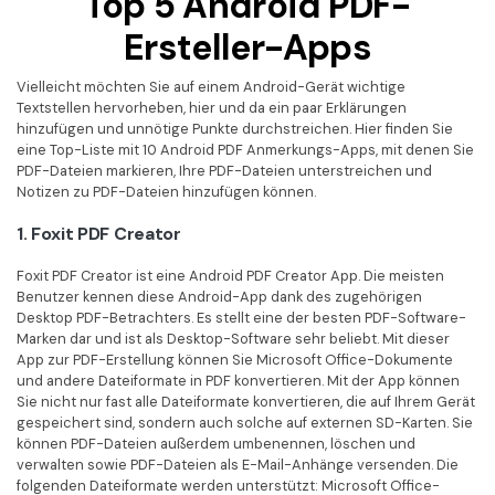
Top 5 Android PDF-
Kontakt zum Support
PDF OCR
Ersteller-Apps
Was ist NEU
PDF-Daten extrahieren
Vielleicht möchten Sie auf einem Android-Gerät wichtige
PDF freigeben
Benutzerhandbuch
Textstellen hervorheben, hier und da ein paar Erklärungen
hinzufügen und unnötige Punkte durchstreichen. Hier finden Sie
eSign PDFs rechtmäßig
PDFelement für Windows
Neu
eine Top-Liste mit 10 Android PDF Anmerkungs-Apps, mit denen Sie
PDF-Dateien markieren, Ihre PDF-Dateien unterstreichen und
PDFelement für Mac
Branchen
Notizen zu PDF-Dateien hinzufügen können.
PDFelement für iOS
Bildung
1. Foxit PDF Creator
PDFelement für Android
IT-Dienstleistung
Foxit PDF Creator ist eine Android PDF Creator App. Die meisten
Benutzer kennen diese Android-App dank des zugehörigen
Mehr erfahren
Rechtliches
Desktop PDF-Betrachters. Es stellt eine der besten PDF-Software-
Marken dar und ist als Desktop-Software sehr beliebt. Mit dieser
Bewertungen
Gesundheitswesen
App zur PDF-Erstellung können Sie Microsoft Office-Dokumente
Sehen Sie, was unsere Nutzer sagen.
und andere Dateiformate in PDF konvertieren. Mit der App können
Finanzen
Sie nicht nur fast alle Dateiformate konvertieren, die auf Ihrem Gerät
Kostenlose PDF-Vorlagen
gespeichert sind, sondern auch solche auf externen SD-Karten. Sie
Regierung
können PDF-Dateien außerdem umbenennen, löschen und
Bearbeiten, Drucken und Anpassen von kostenlosen Vorlagen.
verwalten sowie PDF-Dateien als E-Mail-Anhänge versenden. Die
Veröffentlichung
folgenden Dateiformate werden unterstützt: Microsoft Office-
PDF-Wissen