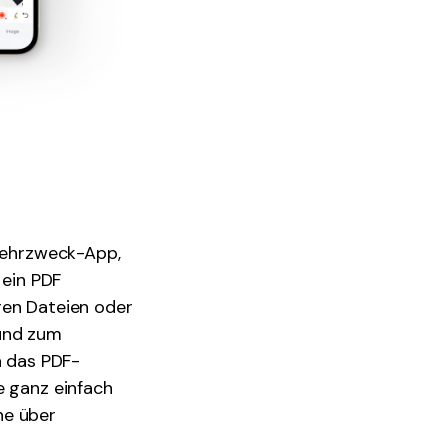
 Mehrzweck-App,
 ein PDF
ren Dateien oder
 und zum
n das PDF-
e ganz einfach
ne über