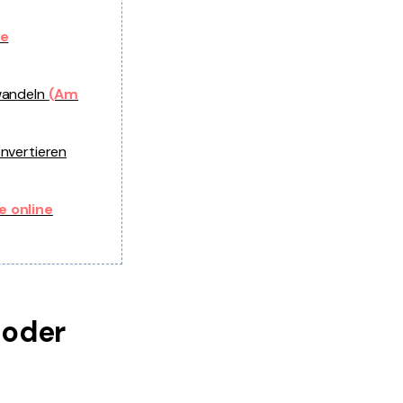
ie
mwandeln
(Am
onvertieren
e online
 oder