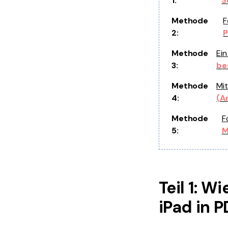
1:
S
Methode
F
2:
P
Methode
Ein
3:
be
Methode
Mit
4:
(A
Methode
F
5:
M
Teil 1: W
iPad in P