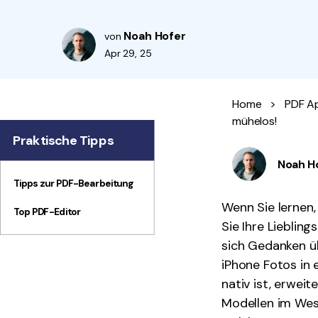
Noah Hofer
von
Apr 29, 25
Home
>
PDF A
mühelos!
Praktische Tipps
Noah H
Tipps zur PDF-Bearbeitung
Wenn Sie lernen
Top PDF-Editor
Sie Ihre Lieblin
sich Gedanken ü
iPhone Fotos in
nativ ist, erwei
Modellen im Wese