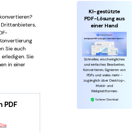
KI-gestützte
konvertieren?
PDF-Lösung aus
Drittanbieters,
einer Hand
PDF-
 Konvertierung
en Sie auch
erledigen. Sie
Schnelles, erschwingliches
en in einer
und einfaches Bearbeiten,
Konvertieren, Signieren von
PDFs und vieles mehr -
zugänglich über Desktop-,
Mobil- und
Webplattformen.
Sicherer Download
in PDF
Die