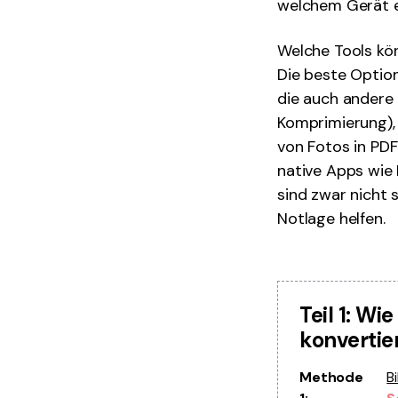
welchem Gerät e
Welche Tools kön
Die beste Optio
die auch andere 
Komprimierung), 
von Fotos in PDF
native Apps wie 
sind zwar nicht 
Notlage helfen.
Teil 1: Wi
konvertie
Methode
B