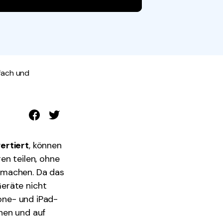
den Sie die leistungsstärksten und einfachsten PDF-
ols herunter.
nfach und
ertiert
, können
en teilen, ohne
 machen. Da das
eräte nicht
hone- und iPad-
nen und auf