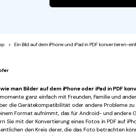
Alle Produkte ansehen
La
Alle PDF-Funktionen
To
pp
>
Ein Bild auf dem iPhone und iPad in PDF konvertieren-ei
ofer
,
wie man Bilder auf dem iPhone oder iPad in PDF konv
gsmomente ganz einfach mit Freunden, Familie und ander
ber die Gerätekompatibilität oder andere Probleme zu
 einem Format aufnimmt, das für Android- und andere G
tern Sie mit der Konvertierung eines Fotos in PDF auf iP
ntlichen den Kreis derer, die das Foto betrachten kön