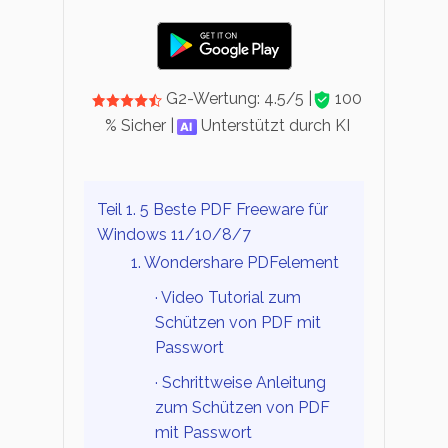
Veröffentlichung
Bearbeiten, Drucken und Anpassen von kostenlosen 
Freiberufler
PDF-Wissen
PDF-bezogene Informationen, die Sie benötigen.
G2-Wertung: 4.5/5 |
100
Alle PDF-Funktionen
% Sicher |
Unterstützt durch KI
Download-Zentrum
Laden Sie die leistungsstärksten und einfachsten PDF
Teil 1. 5 Beste PDF Freeware für
Windows 11/10/8/7
1. Wondershare PDFelement
· Video Tutorial zum
Schützen von PDF mit
Passwort
· Schrittweise Anleitung
zum Schützen von PDF
mit Passwort