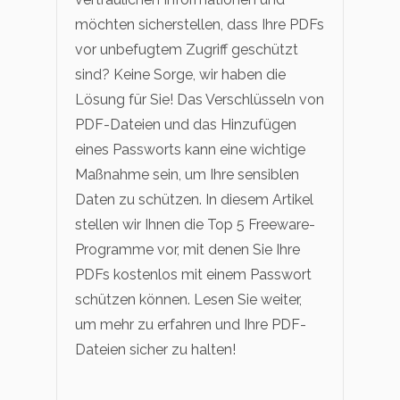
PDF OCR
Technische Daten
möchten sicherstellen, dass Ihre PDFs
PDF-Daten extrahieren
Kontakt zum Support
vor unbefugtem Zugriff geschützt
sind? Keine Sorge, wir haben die
PDF freigeben
Was ist NEU
Lösung für Sie! Das Verschlüsseln von
eSign PDFs rechtmäßig
Neu
Benutzerhandbuch
PDF-Dateien und das Hinzufügen
eines Passworts kann eine wichtige
PDFelement für Windows
Branchen
Maßnahme sein, um Ihre sensiblen
Bildung
PDFelement für Mac
Daten zu schützen. In diesem Artikel
IT-Dienstleistung
stellen wir Ihnen die Top 5 Freeware-
PDFelement für iOS
Programme vor, mit denen Sie Ihre
Rechtliches
PDFelement für Android
PDFs kostenlos mit einem Passwort
Gesundheitswesen
Mehr erfahren
schützen können. Lesen Sie weiter,
um mehr zu erfahren und Ihre PDF-
Bewertungen
Finanzen
Dateien sicher zu halten!
Sehen Sie, was unsere Nutzer sagen.
Regierung
Kostenlose PDF-Vorlagen