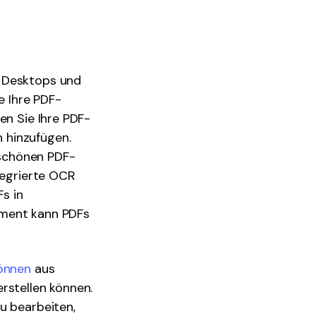
r Desktops und
e Ihre PDF-
en Sie Ihre PDF-
 hinzufügen.
 schönen PDF-
tegrierte OCR
s in
ement kann PDFs
können
aus
rstellen können.
u bearbeiten,