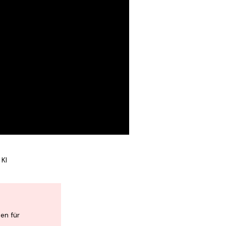
 KI
en für