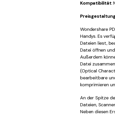
Kompatibilität
:
Preisgestaltun
Wondershare PDF
Handys. Es verfü
Dateien liest, b
Datei öffnen un
Außerdem können
Datei zusammenfü
(Optical Charac
bearbeitbare un
komprimieren und
An der Spitze de
Dateien, Scanner
Neben diesen Ers