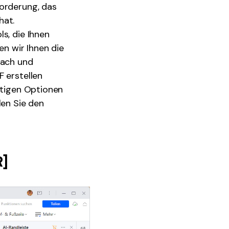
forderung, das
hat.
s, die Ihnen
en wir Ihnen die
fach und
F erstellen
htigen Optionen
len Sie den
R]