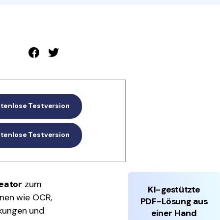
den Sie die leistungsstärksten und einfachsten PDF-
ols herunter.
tenlose Testversion
tenlose Testversion
eator
zum
KI-gestützte
onen wie OCR,
PDF-Lösung aus
rkungen und
einer Hand