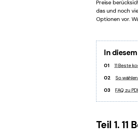
Preise berücksic
das und noch vie
Optionen vor. Wä
In diesem
01
11 Beste k
02
So wählen
03
FAQ zu PD
Teil 1. 1