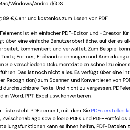
 Mac/Windows/Android/iOS
g
: 89 €/Jahr und kostenlos zum Lesen von PDF
element ist ein einfacher PDF-Editor und -Creator fü
gt über eine einfache Benutzeroberfläche, auf der es all
earbeitet, kommentiert und verwaltet. Zum Beispiel könn
d Texte, Formen, Freihandzeichnungen und Anmerkungen
 Sie verschiedene Dokumentdateien schnell zu einer
hren. Das ist noch nicht alles. Es verfügt über eine in
ter Recognition) zum Scannen und Konvertieren von PDF
d durchsuchbare Texte. Und nicht zu vergessen, PDFel
 in Word, PPT, Excel usw. konvertieren.
r Liste steht PDFelement, mit dem Sie
PDFs erstellen 
, Zwischenablage sowie leere PDFs und PDF-Portfolios e
tellungsfunktionen kann es Ihnen helfen, PDF-Dateien z