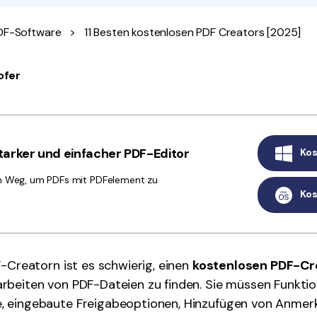
Alle Produkte ansehen
La
Alle PDF-Funktionen
DF-Software
>
11 Besten kostenlosen PDF Creators [2025]
To
ofer
arker und einfacher PDF-Editor
Kos
n Weg, um PDFs mit PDFelement zu
Kos
F-Creatorn ist es schwierig, einen
kostenlosen PDF-Cr
rbeiten von PDF-Dateien zu finden. Sie müssen Funkti
 eingebaute Freigabeoptionen, Hinzufügen von Anme