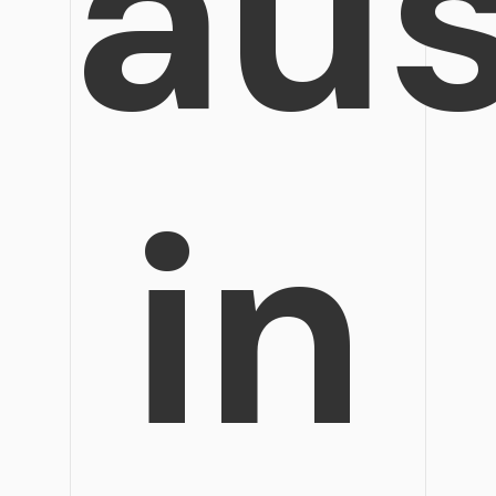
au
in