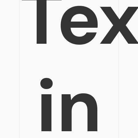
Tex
Veröffentlichung
Bearbeiten, Drucken und Anpassen von kostenlosen 
Freiberufler
PDF-Wissen
PDF-bezogene Informationen, die Sie benötigen.
Alle PDF-Funktionen
Download-Zentrum
Laden Sie die leistungsstärksten und einfachsten PDF
in