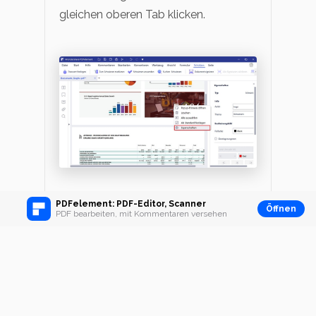
gleichen oberen Tab klicken.
PDFelement: PDF-Editor, Scanner
Home
>
PDFelement How-Tos
>
Wie man
Öffnen
PDF bearbeiten, mit Kommentaren versehen
Text in PDF ausblendet
Geschrieben von
Noah Hofer
als
PDFelement How-Tos
Aktualisiert:
21/03/2025