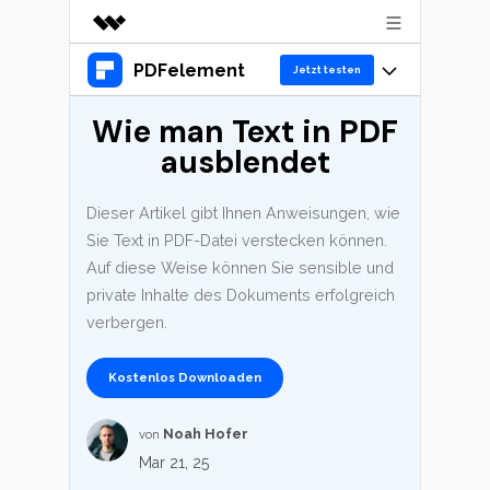
PDFelement
Top-Produkte
Jetzt testen
KI-gestützte digitale Kreativität
Wie man Text in PDF
Produkte
Business
Dienstprogramme
ausblendet
Überblick
Desktop
Lösungen
Über uns
Lösungen
PDFelement für Windows
Dieser Artikel gibt Ihnen Anweisungen, wie
Benutzer im Bildungswesen
Presseraum
Ressourcen
Sie Text in PDF-Datei verstecken können.
PDFelement für Mac
PDF lesen
Auf diese Weise können Sie sensible und
Shop
Heiße Themen
Business
private Inhalte des Dokuments erfolgreich
Mobile App
PDF kommentieren
verbergen.
Top PDF-Software
PDFelement für iPhone/iPad
Support
KMU von 1-10p
PDF erstellen
Jetzt kaufen
Anmelden
How-Tos
Kostenlos Downloaden
PDFelement für Android
PDF kombinieren
10p+ Unternehmen
Mac-Software
Noah Hofer
von
Cloud
PDF drucken
OCR PDF Tipps
Mar 21, 25
PDFelement Cloud